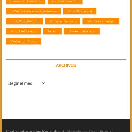
Osvaldo Chamorro
Perspectiva Sur
Rafael Passalacqua Ledesma
Rodolfo Cabral
Rodolfo Estequin
Roxana Reinoso
Silvina Rodríguez
Tony Del Greco
Télam
Ulises Caballero
Walter Di Nucci
ARCHIVOS
Archivos
Centro Informativo Berazategui
| Diseñado por:
Theme Freesia
|