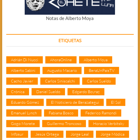
Notas de Alberto Moya
ETIQUETAS
Adrián Di Nucci
AhoraOnline
Alberto Moya
Alberto Sabini
Augusto Macario
BeraUnPaisTV
Cacho Javier
Carlos Siniscalchi
Carlos Sueldo
Crónica
Daniel Sueldo
Edgardo Boyraz
Eduardo Gómez
El Noticiero de Berazategui
El Sol
Emanuel Lynch
Fabiana Bosco
Federico Ramondi
Gogo Morete
Guillermo Troncoso
Horacio Verbitsky
Infosur
Jesús Ortega
Jorge Leal
Jorge Módica