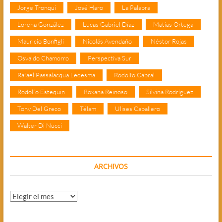
Jorge Tronqui
José Haro
La Palabra
Lorena González
Lucas Gabriel Díaz
Matías Ortega
Mauricio Bonfigli
Nicolás Avendaño
Néstor Rojas
Osvaldo Chamorro
Perspectiva Sur
Rafael Passalacqua Ledesma
Rodolfo Cabral
Rodolfo Estequin
Roxana Reinoso
Silvina Rodríguez
Tony Del Greco
Télam
Ulises Caballero
Walter Di Nucci
ARCHIVOS
Archivos