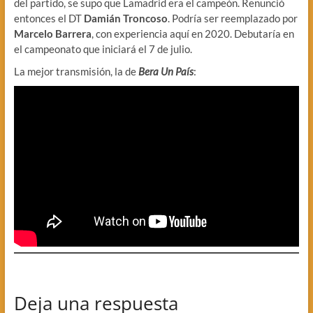
del partido, se supo que Lamadrid era el campeón. Renunció
entonces el DT
Damián Troncoso
. Podría ser reemplazado por
Marcelo Barrera
, con experiencia aquí en 2020. Debutaría en
el campeonato que iniciará el 7 de julio.
La mejor transmisión, la de
Bera Un País
:
Deja una respuesta