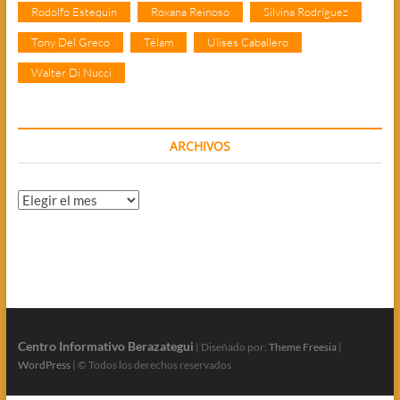
Rodolfo Estequin
Roxana Reinoso
Silvina Rodríguez
Tony Del Greco
Télam
Ulises Caballero
Walter Di Nucci
ARCHIVOS
Archivos
Centro Informativo Berazategui
| Diseñado por:
Theme Freesia
|
WordPress
| © Todos los derechos reservados