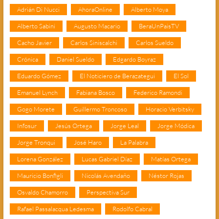
Adrián Di Nucci
AhoraOnline
Alberto Moya
Alberto Sabini
Augusto Macario
BeraUnPaisTV
Cacho Javier
Carlos Siniscalchi
Carlos Sueldo
Crónica
Daniel Sueldo
Edgardo Boyraz
Eduardo Gómez
El Noticiero de Berazategui
El Sol
Emanuel Lynch
Fabiana Bosco
Federico Ramondi
Gogo Morete
Guillermo Troncoso
Horacio Verbitsky
Infosur
Jesús Ortega
Jorge Leal
Jorge Módica
Jorge Tronqui
José Haro
La Palabra
Lorena González
Lucas Gabriel Díaz
Matías Ortega
Mauricio Bonfigli
Nicolás Avendaño
Néstor Rojas
Osvaldo Chamorro
Perspectiva Sur
Rafael Passalacqua Ledesma
Rodolfo Cabral