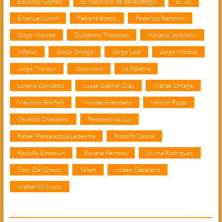
Eduardo Gómez
El Noticiero de Berazategui
El Sol
Emanuel Lynch
Fabiana Bosco
Federico Ramondi
Gogo Morete
Guillermo Troncoso
Horacio Verbitsky
Infosur
Jesús Ortega
Jorge Leal
Jorge Módica
Jorge Tronqui
José Haro
La Palabra
Lorena González
Lucas Gabriel Díaz
Matías Ortega
Mauricio Bonfigli
Nicolás Avendaño
Néstor Rojas
Osvaldo Chamorro
Perspectiva Sur
Rafael Passalacqua Ledesma
Rodolfo Cabral
Rodolfo Estequin
Roxana Reinoso
Silvina Rodríguez
Tony Del Greco
Télam
Ulises Caballero
Walter Di Nucci