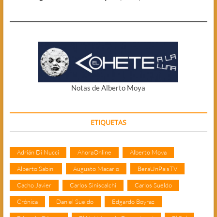
Notas de Alberto Moya
ETIQUETAS
Adrián Di Nucci
AhoraOnline
Alberto Moya
Alberto Sabini
Augusto Macario
BeraUnPaisTV
Cacho Javier
Carlos Siniscalchi
Carlos Sueldo
Crónica
Daniel Sueldo
Edgardo Boyraz