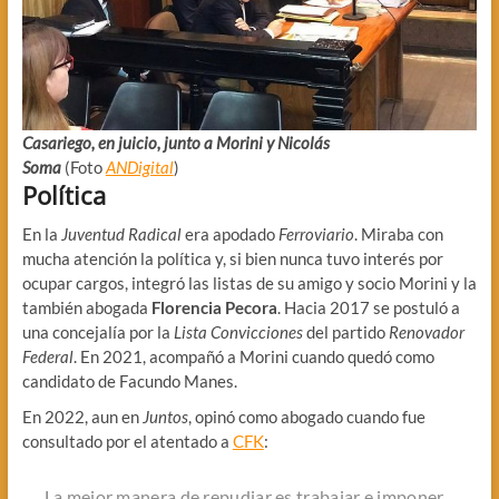
Casariego, en juicio
, junto a Morini y Nicolás
Soma
(Foto
ANDigital
)
Política
En la
Juventud Radical
era apodado
Ferroviario
. Miraba con
mucha atención la política y, si bien nunca tuvo interés por
ocupar cargos, integró las listas de su amigo y socio Morini y la
también abogada
Florencia Pecora
. Hacia 2017 se postuló a
una concejalía por la
Lista Convicciones
del partido
Renovador
Federal
. En 2021, acompañó a Morini cuando quedó como
candidato de Facundo Manes.
En 2022, aun en
Juntos
, opinó como abogado cuando fue
consultado por el atentado a
CFK
:
La mejor manera de repudiar es trabajar e imponer