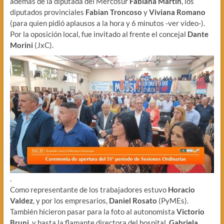
además de la diputada del Mercosur
Fabiana Martín
, los
diputados provinciales
Fabian Troncoso
y
Viviana Romano
(para quien pidió aplausos a la hora y 6 minutos -ver video-).
Por la oposición local, fue invitado al frente el concejal
Dante
Morini
(JxC).
.
Como representante de los trabajadores estuvo
Horacio
Valdez
, y por los empresarios,
Daniel Rosato
(PyMEs).
También hicieron pasar para la foto al autonomista
Victorio
Bruni
, y hasta la flamante directora del hospital,
Gabriela