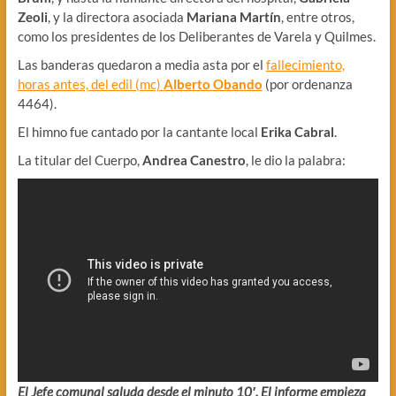
Zeoli
, y la directora asociada
Mariana Martín
, entre otros,
como los presidentes de los Deliberantes de Varela y Quilmes.
Las banderas quedaron a media asta por el
fallecimiento,
horas antes, del edil (mc)
Alberto Obando
(por ordenanza
4464).
El himno fue cantado por la cantante local
Erika Cabral
.
La titular del Cuerpo,
Andrea Canestro
, le dio la palabra:
El Jefe comunal saluda desde el minuto 10′. El informe empieza