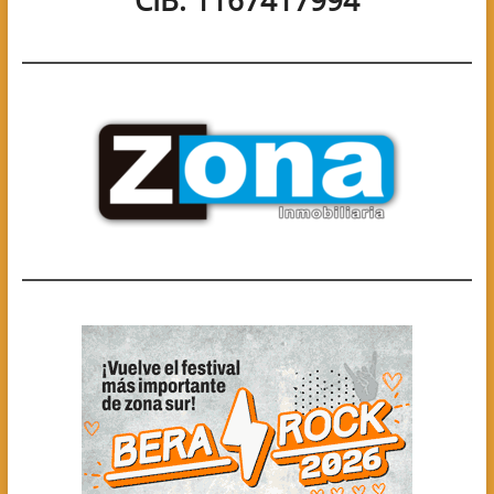
CIB: 1167417994