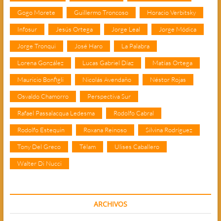
Gogo Morete
Guillermo Troncoso
Horacio Verbitsky
Infosur
Jesús Ortega
Jorge Leal
Jorge Módica
Jorge Tronqui
José Haro
La Palabra
Lorena González
Lucas Gabriel Díaz
Matías Ortega
Mauricio Bonfigli
Nicolás Avendaño
Néstor Rojas
Osvaldo Chamorro
Perspectiva Sur
Rafael Passalacqua Ledesma
Rodolfo Cabral
Rodolfo Estequin
Roxana Reinoso
Silvina Rodríguez
Tony Del Greco
Télam
Ulises Caballero
Walter Di Nucci
ARCHIVOS