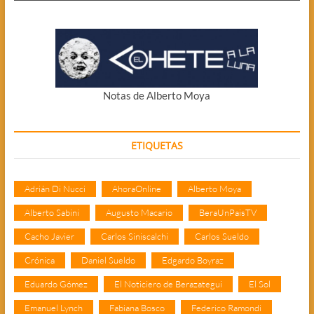
Notas de Alberto Moya
ETIQUETAS
Adrián Di Nucci
AhoraOnline
Alberto Moya
Alberto Sabini
Augusto Macario
BeraUnPaisTV
Cacho Javier
Carlos Siniscalchi
Carlos Sueldo
Crónica
Daniel Sueldo
Edgardo Boyraz
Eduardo Gómez
El Noticiero de Berazategui
El Sol
Emanuel Lynch
Fabiana Bosco
Federico Ramondi