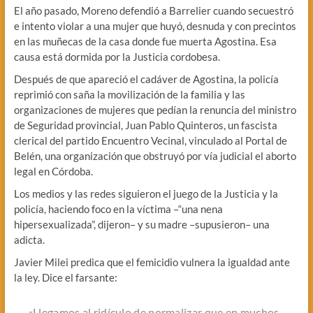
El año pasado, Moreno defendió a Barrelier cuando secuestró
e intento violar a una mujer que huyó, desnuda y con precintos
en las muñecas de la casa donde fue muerta Agostina. Esa
causa está dormida por la Justicia cordobesa.
Después de que apareció el cadáver de Agostina, la policía
reprimió con saña la movilización de la familia y las
organizaciones de mujeres que pedían la renuncia del ministro
de Seguridad provincial, Juan Pablo Quinteros, un fascista
clerical del partido Encuentro Vecinal, vinculado al Portal de
Belén, una organización que obstruyó por vía judicial el aborto
legal en Córdoba.
Los medios y las redes siguieron el juego de la Justicia y la
policía, haciendo foco en la víctima –“una nena
hipersexualizada”, dijeron– y su madre –supusieron– una
adicta.
Javier Milei predica que el femicidio vulnera la igualdad ante
la ley. Dice el farsante:
«Llegamos al ridículo de normalizar que en muchos