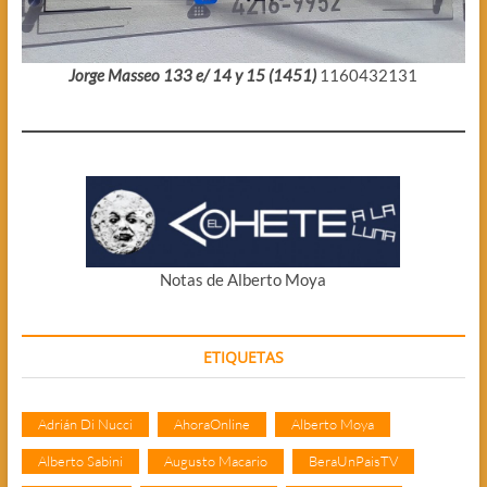
Jorge Masseo 133 e/ 14 y 15 (1451)
1160432131
Notas de Alberto Moya
ETIQUETAS
Adrián Di Nucci
AhoraOnline
Alberto Moya
Alberto Sabini
Augusto Macario
BeraUnPaisTV