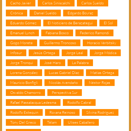
Cacho Javier
Carlos Siniscalchi
Carlos Sueldo
Crónica
Daniel Sueldo
Edgardo Boyraz
Eduardo Gómez
El Noticiero de Berazategui
El Sol
Emanuel Lynch
Fabiana Bosco
Federico Ramondi
Gogo Morete
Guillermo Troncoso
Horacio Verbitsky
Infosur
Jesús Ortega
Jorge Leal
Jorge Módica
Jorge Tronqui
José Haro
La Palabra
Lorena González
Lucas Gabriel Díaz
Matías Ortega
Mauricio Bonfigli
Nicolás Avendaño
Néstor Rojas
Osvaldo Chamorro
Perspectiva Sur
Rafael Passalacqua Ledesma
Rodolfo Cabral
Rodolfo Estequin
Roxana Reinoso
Silvina Rodríguez
Tony Del Greco
Télam
Ulises Caballero