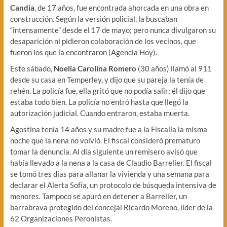
Candia
, de 17 años, fue encontrada ahorcada en una obra en
construcción. Según la versión policial, la buscaban
“intensamente” desde el 17 de mayo; pero nunca divulgaron su
desaparición ni pidieron colaboración de los vecinos, que
fueron los que la encontraron (Agencia Hoy).
Este sábado,
Noelia Carolina Romero
(30 años) llamó al 911
desde su casa en Temperley, y dijo que su pareja la tenía de
rehén. La policía fue, ella gritó que no podía salir; él dijo que
estaba todo bien. La policía no entró hasta que llegó la
autorización judicial. Cuando entraron, estaba muerta.
Agostina tenía 14 años y su madre fue a la Fiscalía la misma
noche que la nena no volvió. El fiscal consideró prematuro
tomar la denuncia. Al día siguiente un remisero avisó que
había llevado a la nena a la casa de Claudio Barrelier. El fiscal
se tomó tres días para allanar la vivienda y una semana para
declarar el Alerta Sofía, un protocolo de búsqueda intensiva de
menores. Tampoco se apuró en detener a Barrelier, un
barrabrava protegido del concejal Ricardo Moreno, líder de la
62 Organizaciones Peronistas.