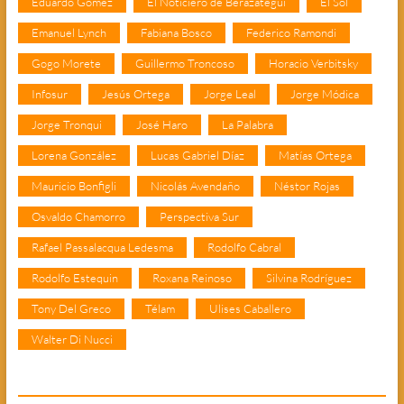
Eduardo Gómez
El Noticiero de Berazategui
El Sol
Emanuel Lynch
Fabiana Bosco
Federico Ramondi
Gogo Morete
Guillermo Troncoso
Horacio Verbitsky
Infosur
Jesús Ortega
Jorge Leal
Jorge Módica
Jorge Tronqui
José Haro
La Palabra
Lorena González
Lucas Gabriel Díaz
Matías Ortega
Mauricio Bonfigli
Nicolás Avendaño
Néstor Rojas
Osvaldo Chamorro
Perspectiva Sur
Rafael Passalacqua Ledesma
Rodolfo Cabral
Rodolfo Estequin
Roxana Reinoso
Silvina Rodríguez
Tony Del Greco
Télam
Ulises Caballero
Walter Di Nucci