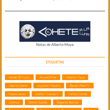
Notas de Alberto Moya
ETIQUETAS
Adrián Di Nucci
AhoraOnline
Alberto Moya
Alberto Sabini
Augusto Macario
BeraUnPaisTV
Cacho Javier
Carlos Siniscalchi
Carlos Sueldo
Crónica
Daniel Sueldo
Edgardo Boyraz