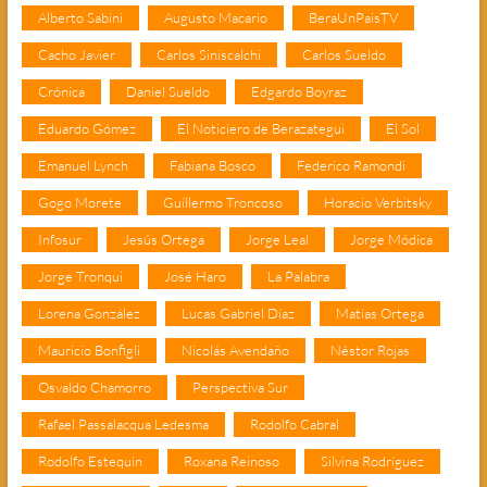
Alberto Sabini
Augusto Macario
BeraUnPaisTV
Cacho Javier
Carlos Siniscalchi
Carlos Sueldo
Crónica
Daniel Sueldo
Edgardo Boyraz
Eduardo Gómez
El Noticiero de Berazategui
El Sol
Emanuel Lynch
Fabiana Bosco
Federico Ramondi
Gogo Morete
Guillermo Troncoso
Horacio Verbitsky
Infosur
Jesús Ortega
Jorge Leal
Jorge Módica
Jorge Tronqui
José Haro
La Palabra
Lorena González
Lucas Gabriel Díaz
Matías Ortega
Mauricio Bonfigli
Nicolás Avendaño
Néstor Rojas
Osvaldo Chamorro
Perspectiva Sur
Rafael Passalacqua Ledesma
Rodolfo Cabral
Rodolfo Estequin
Roxana Reinoso
Silvina Rodríguez