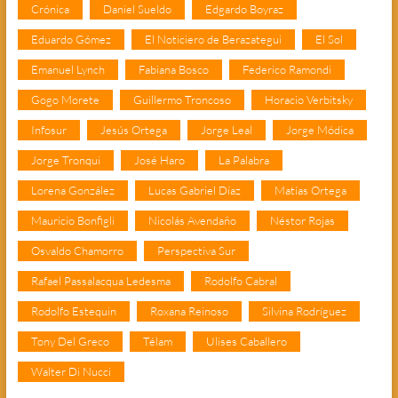
Crónica
Daniel Sueldo
Edgardo Boyraz
Eduardo Gómez
El Noticiero de Berazategui
El Sol
Emanuel Lynch
Fabiana Bosco
Federico Ramondi
Gogo Morete
Guillermo Troncoso
Horacio Verbitsky
Infosur
Jesús Ortega
Jorge Leal
Jorge Módica
Jorge Tronqui
José Haro
La Palabra
Lorena González
Lucas Gabriel Díaz
Matías Ortega
Mauricio Bonfigli
Nicolás Avendaño
Néstor Rojas
Osvaldo Chamorro
Perspectiva Sur
Rafael Passalacqua Ledesma
Rodolfo Cabral
Rodolfo Estequin
Roxana Reinoso
Silvina Rodríguez
Tony Del Greco
Télam
Ulises Caballero
Walter Di Nucci