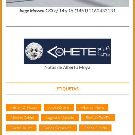
Jorge Masseo 133 e/ 14 y 15 (1451)
1160432131
Notas de Alberto Moya
ETIQUETAS
Adrián Di Nucci
AhoraOnline
Alberto Moya
Alberto Sabini
Augusto Macario
BeraUnPaisTV
Cacho Javier
Carlos Siniscalchi
Carlos Sueldo