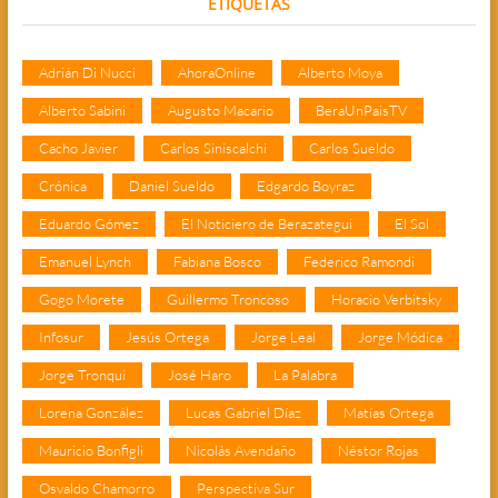
ETIQUETAS
Adrián Di Nucci
AhoraOnline
Alberto Moya
Alberto Sabini
Augusto Macario
BeraUnPaisTV
Cacho Javier
Carlos Siniscalchi
Carlos Sueldo
Crónica
Daniel Sueldo
Edgardo Boyraz
Eduardo Gómez
El Noticiero de Berazategui
El Sol
Emanuel Lynch
Fabiana Bosco
Federico Ramondi
Gogo Morete
Guillermo Troncoso
Horacio Verbitsky
Infosur
Jesús Ortega
Jorge Leal
Jorge Módica
Jorge Tronqui
José Haro
La Palabra
Lorena González
Lucas Gabriel Díaz
Matías Ortega
Mauricio Bonfigli
Nicolás Avendaño
Néstor Rojas
Osvaldo Chamorro
Perspectiva Sur