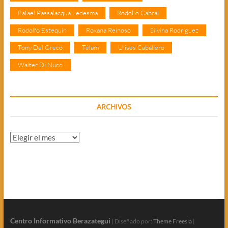
Rafael Passalacqua Ledesma
Rodolfo Cabral
Rodolfo Estequin
Roxana Reinoso
Silvina Rodríguez
Tony Del Greco
Télam
Ulises Caballero
Walter Di Nucci
ARCHIVOS
Archivos
Centro Informativo Berazategui
| Diseñado por:
Theme Freesia
|