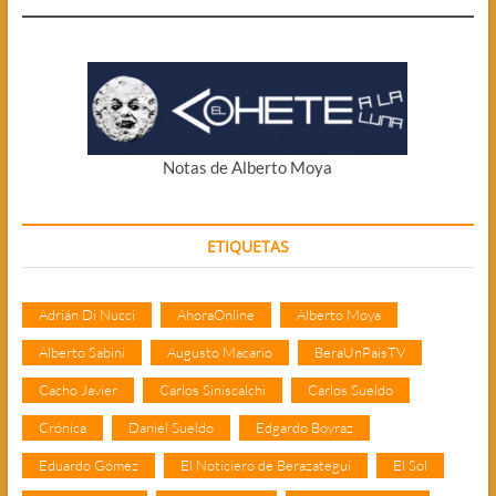
Notas de Alberto Moya
ETIQUETAS
Adrián Di Nucci
AhoraOnline
Alberto Moya
Alberto Sabini
Augusto Macario
BeraUnPaisTV
Cacho Javier
Carlos Siniscalchi
Carlos Sueldo
Crónica
Daniel Sueldo
Edgardo Boyraz
Eduardo Gómez
El Noticiero de Berazategui
El Sol