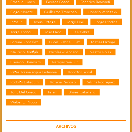
Emanuel Lynch
Fabiana Bosco
Federico Ramondi
Gogo Morete
Guillermo Troncoso
Horacio Verbitsky
Infosur
Jesús Ortega
Jorge Leal
Jorge Módica
Jorge Tronqui
José Haro
La Palabra
Lorena González
Lucas Gabriel Díaz
Matías Ortega
Mauricio Bonfigli
Nicolás Avendaño
Néstor Rojas
Osvaldo Chamorro
Perspectiva Sur
Rafael Passalacqua Ledesma
Rodolfo Cabral
Rodolfo Estequin
Roxana Reinoso
Silvina Rodríguez
Tony Del Greco
Télam
Ulises Caballero
Walter Di Nucci
ARCHIVOS