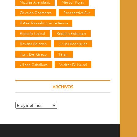
Nicolás Avendaño
Néstor Rojas
Osvaldo Chamorro
Perspectiva Sur
Rafael Passalacqua Ledesma
Rodolfo Cabral
Rodolfo Estequin
Roxana Reinoso
Silvina Rodríguez
Tony Del Greco
Télam
Ulises Caballero
Walter Di Nucci
ARCHIVOS
Archivos