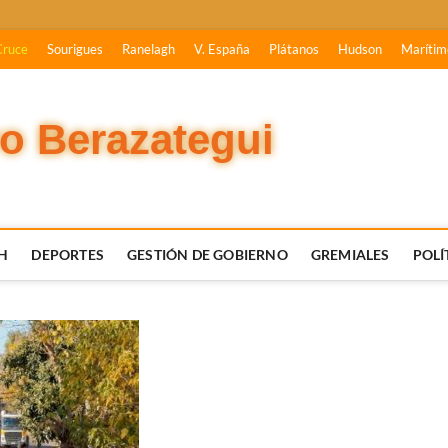
Cruce
Sourigues
Ranelagh
V. España
Plátanos
Hudson
Marítim
vo Berazategui
H
DEPORTES
GESTIÓN DE GOBIERNO
GREMIALES
POLÍ