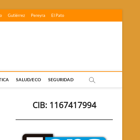
o
Gutiérrez
Pereyra
El Pato
TICA
SALUD/ECO
SEGURIDAD
CIB: 1167417994