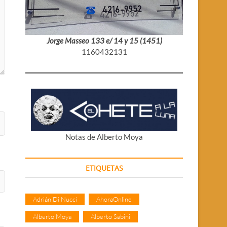
Jorge Masseo 133 e/ 14 y 15 (1451)
1160432131
Notas de Alberto Moya
ETIQUETAS
Adrián Di Nucci
AhoraOnline
Alberto Moya
Alberto Sabini