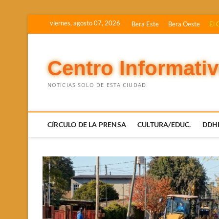
Saltar
viernes, agosto 07, 2026
Bera Este
Bera Oeste
El 
al
contenido
Centro Informati
NOTICIAS SOLO DE ESTA CIUDAD
CÍRCULO DE LA PRENSA
CULTURA/EDUC.
DDH