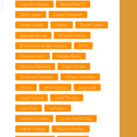
Augusto Macario
BeraUnPaisTV
Cacho Javier
Carlos Siniscalchi
Carlos Sueldo
Crónica
Daniel Sueldo
Edgardo Boyraz
Eduardo Gómez
El Noticiero de Berazategui
El Sol
Emanuel Lynch
Fabiana Bosco
Federico Ramondi
Gogo Morete
Guillermo Troncoso
Horacio Verbitsky
Infosur
Jesús Ortega
Jorge Leal
Jorge Módica
Jorge Tronqui
José Haro
La Palabra
Lorena González
Lucas Gabriel Díaz
Matías Ortega
Mauricio Bonfigli