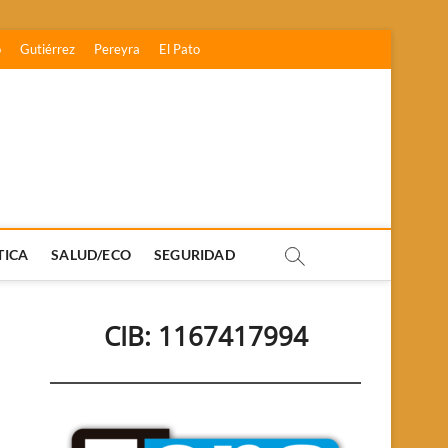
o
Gutiérrez
Pereyra
El Pato
TICA
SALUD/ECO
SEGURIDAD
CIB: 1167417994