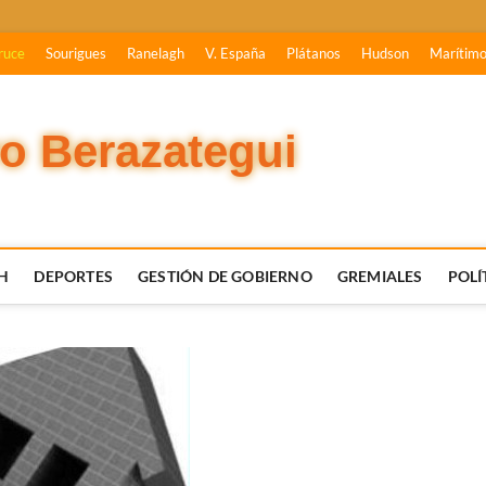
ruce
Sourigues
Ranelagh
V. España
Plátanos
Hudson
Marítim
vo Berazategui
H
DEPORTES
GESTIÓN DE GOBIERNO
GREMIALES
POLÍ