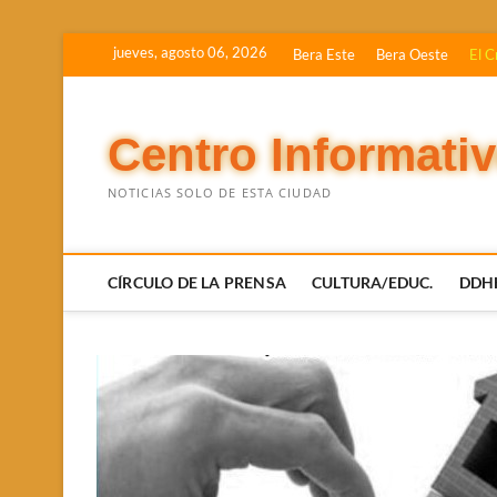
Saltar
jueves, agosto 06, 2026
Bera Este
Bera Oeste
El C
al
contenido
Centro Informati
NOTICIAS SOLO DE ESTA CIUDAD
CÍRCULO DE LA PRENSA
CULTURA/EDUC.
DDH