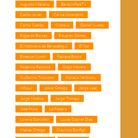
Augusto Macario
BeraUnPaisTV
Cacho Javier
Carlos Siniscalchi
Carlos Sueldo
Crónica
Daniel Sueldo
Edgardo Boyraz
Eduardo Gómez
El Noticiero de Berazategui
El Sol
Emanuel Lynch
Fabiana Bosco
Federico Ramondi
Gogo Morete
Guillermo Troncoso
Horacio Verbitsky
Infosur
Jesús Ortega
Jorge Leal
Jorge Módica
Jorge Tronqui
José Haro
La Palabra
Lorena González
Lucas Gabriel Díaz
Matías Ortega
Mauricio Bonfigli