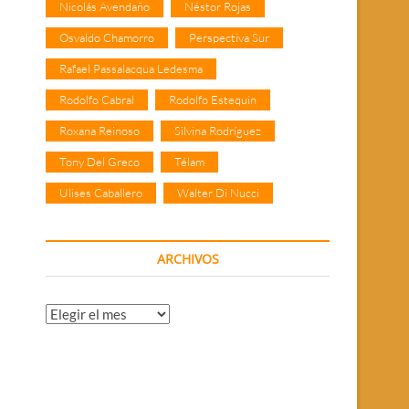
Nicolás Avendaño
Néstor Rojas
Osvaldo Chamorro
Perspectiva Sur
Rafael Passalacqua Ledesma
Rodolfo Cabral
Rodolfo Estequin
Roxana Reinoso
Silvina Rodríguez
Tony Del Greco
Télam
Ulises Caballero
Walter Di Nucci
ARCHIVOS
Archivos