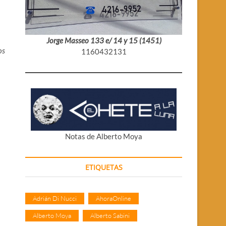
Jorge Masseo 133 e/ 14 y 15 (1451)
os
1160432131
Notas de Alberto Moya
ETIQUETAS
Adrián Di Nucci
AhoraOnline
Alberto Moya
Alberto Sabini