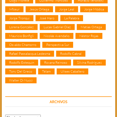
Gogo Morete
Guillermo Troncoso
Horacio Verbitsky
Infosur
Jesús Ortega
Jorge Leal
Jorge Módica
Jorge Tronqui
José Haro
La Palabra
Lorena González
Lucas Gabriel Díaz
Matías Ortega
Mauricio Bonfigli
Nicolás Avendaño
Néstor Rojas
Osvaldo Chamorro
Perspectiva Sur
Rafael Passalacqua Ledesma
Rodolfo Cabral
Rodolfo Estequin
Roxana Reinoso
Silvina Rodríguez
Tony Del Greco
Télam
Ulises Caballero
Walter Di Nucci
ARCHIVOS