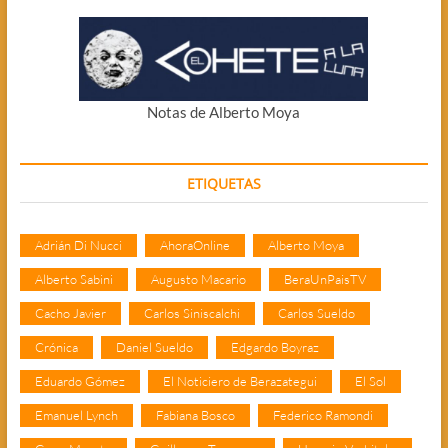
Notas de Alberto Moya
ETIQUETAS
Adrián Di Nucci
AhoraOnline
Alberto Moya
Alberto Sabini
Augusto Macario
BeraUnPaisTV
Cacho Javier
Carlos Siniscalchi
Carlos Sueldo
Crónica
Daniel Sueldo
Edgardo Boyraz
Eduardo Gómez
El Noticiero de Berazategui
El Sol
Emanuel Lynch
Fabiana Bosco
Federico Ramondi