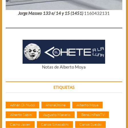
Jorge Masseo 133 e/ 14 y 15 (1451)
1160432131
Notas de Alberto Moya
ETIQUETAS
Adrián Di Nucci
AhoraOnline
Alberto Moya
Alberto Sabini
Augusto Macario
BeraUnPaisTV
Cacho Javier
Carlos Siniscalchi
Carlos Sueldo