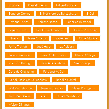
Crónica
Daniel Sueldo
Edgardo Boyraz
Eduardo Gómez
El Noticiero de Berazategui
El Sol
Emanuel Lynch
Fabiana Bosco
Federico Ramondi
Gogo Morete
Guillermo Troncoso
Horacio Verbitsky
Infosur
Jesús Ortega
Jorge Leal
Jorge Módica
Jorge Tronqui
José Haro
La Palabra
Lorena González
Lucas Gabriel Díaz
Matías Ortega
Mauricio Bonfigli
Nicolás Avendaño
Néstor Rojas
Osvaldo Chamorro
Perspectiva Sur
Rafael Passalacqua Ledesma
Rodolfo Cabral
Rodolfo Estequin
Roxana Reinoso
Silvina Rodríguez
Tony Del Greco
Télam
Ulises Caballero
Walter Di Nucci