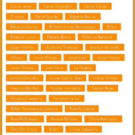
Cacho Javier
Carlos Siniscalchi
Carlos Sueldo
Crónica
Daniel Sueldo
Edgardo Boyraz
Eduardo Gómez
El Noticiero de Berazategui
El Sol
Emanuel Lynch
Fabiana Bosco
Federico Ramondi
Gogo Morete
Guillermo Troncoso
Horacio Verbitsky
Infosur
Jesús Ortega
Jorge Leal
Jorge Módica
Jorge Tronqui
José Haro
La Palabra
Lorena González
Lucas Gabriel Díaz
Matías Ortega
Mauricio Bonfigli
Nicolás Avendaño
Néstor Rojas
Osvaldo Chamorro
Perspectiva Sur
Rafael Passalacqua Ledesma
Rodolfo Cabral
Rodolfo Estequin
Roxana Reinoso
Silvina Rodríguez
Tony Del Greco
Télam
Ulises Caballero