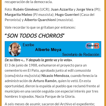
recuperación de la democracia.
Foto:
Rubén Giménez
(UCR);
Juan Azzarita
y
Jorge Vera
(PI);
Margarita Mateo
(PJ mussista);
Hugo Guerrieri
(Casa del
Peronista) y
Alberto Quarchioni
(mussista).
Vale recordar lo que se gritaban por entonces:
“
SON TODOS CHORROS
”
De su libro «… Y después la gente va y lo vota»
.
El 3 de junio de 1988, exhumaron el proyecto para un
cementerio en El Pato, aprobado junto al edil
comussista
(comu[nista-mu]ssista)
Nicasio Mendoza
, cuando fenecía la
administración de
Arturo Ramón
, quien lo vetó. En esta
oportunidad, dieron la espalda al pueblo que reclamó frente al
municipio en una sesión seguida con especial interés por tres
hombres trajeados. Nacía Parque de la Gloria.
A seis meses de asumir, sacaron del Archivo el expediente;