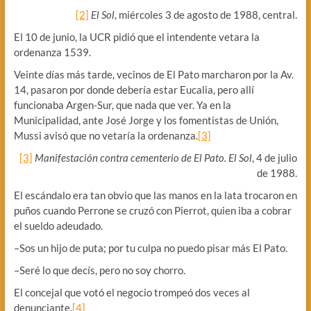
[2]
El Sol
, miércoles 3 de agosto de 1988, central.
El 10 de junio, la UCR pidió que el intendente vetara la
ordenanza 1539.
Veinte días más tarde, vecinos de El Pato marcharon por la Av.
14, pasaron por donde debería estar Eucalia, pero allí
funcionaba Argen-Sur, que nada que ver. Ya en la
Municipalidad, ante José Jorge y los fomentistas de Unión,
Mussi avisó que no vetaría la ordenanza.
[3]
[3]
Manifestación contra cementerio de El Pato. El Sol
, 4 de julio
de 1988.
El escándalo era tan obvio que las manos en la lata trocaron en
puños cuando Perrone se cruzó con Pierrot, quien iba a cobrar
el sueldo adeudado.
–Sos un hijo de puta; por tu culpa no puedo pisar más El Pato.
–Seré lo que decís, pero no soy chorro.
El concejal que votó el negocio trompeó dos veces al
denunciante.
[4]