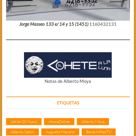
Jorge Masseo 133 e/ 14 y 15 (1451)
1160432131
Notas de Alberto Moya
ETIQUETAS
Adrián Di Nucci
AhoraOnline
Alberto Moya
Alberto Sabini
Augusto Macario
BeraUnPaisTV