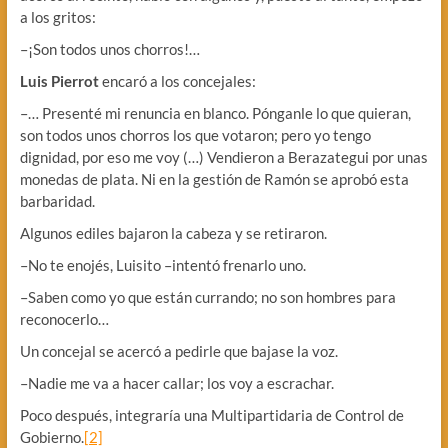
a los gritos:
–¡Son todos unos chorros!…
Luis Pierrot
encaró a los concejales:
–… Presenté mi renuncia en blanco. Pónganle lo que quieran,
son todos unos chorros los que votaron; pero yo tengo
dignidad, por eso me voy (…) Vendieron a Berazategui por unas
monedas de plata. Ni en la gestión de Ramón se aprobó esta
barbaridad.
Algunos ediles bajaron la cabeza y se retiraron.
–No te enojés, Luisito –intentó frenarlo uno.
–Saben como yo que están currando; no son hombres para
reconocerlo…
Un concejal se acercó a pedirle que bajase la voz.
–Nadie me va a hacer callar; los voy a escrachar.
Poco después, integraría una Multipartidaria de Control de
Gobierno.
[2]