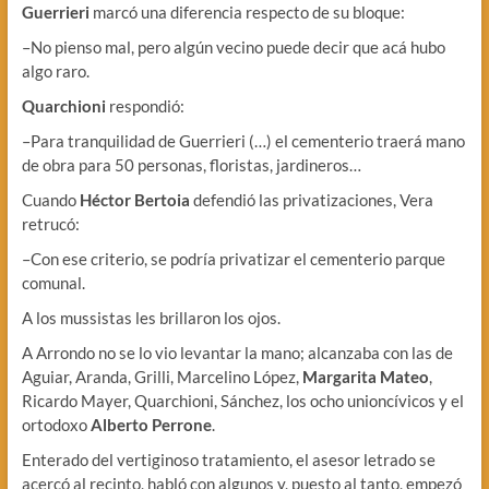
Guerrieri
marcó una diferencia respecto de su bloque:
–No pienso mal, pero algún vecino puede decir que acá hubo
algo raro.
Quarchioni
respondió:
–Para tranquilidad de Guerrieri (…) el cementerio traerá mano
de obra para 50 personas, floristas, jardineros…
Cuando
Héctor Bertoia
defendió las privatizaciones, Vera
retrucó:
–Con ese criterio, se podría privatizar el cementerio parque
comunal.
A los mussistas les brillaron los ojos.
A Arrondo no se lo vio levantar la mano; alcanzaba con las de
Aguiar, Aranda, Grilli, Marcelino López,
Margarita Mateo
,
Ricardo Mayer, Quarchioni, Sánchez, los ocho unioncívicos y el
ortodoxo
Alberto Perrone
.
Enterado del vertiginoso tratamiento, el asesor letrado se
acercó al recinto, habló con algunos y, puesto al tanto, empezó