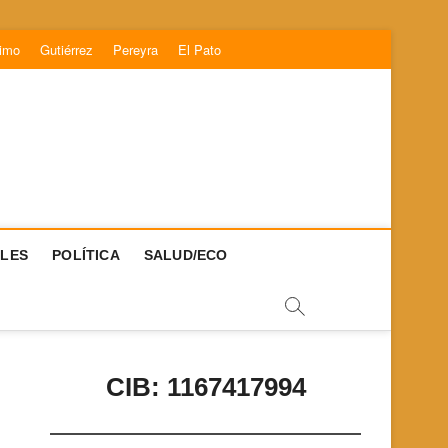
timo
Gutiérrez
Pereyra
El Pato
LES
POLÍTICA
SALUD/ECO
CIB: 1167417994