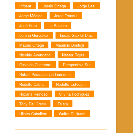
Infosur
Jesús Ortega
Jorge Leal
Jorge Módica
Jorge Tronqui
José Haro
La Palabra
Lorena González
Lucas Gabriel Díaz
Matías Ortega
Mauricio Bonfigli
Nicolás Avendaño
Néstor Rojas
Osvaldo Chamorro
Perspectiva Sur
Rafael Passalacqua Ledesma
Rodolfo Cabral
Rodolfo Estequin
Roxana Reinoso
Silvina Rodríguez
Tony Del Greco
Télam
Ulises Caballero
Walter Di Nucci