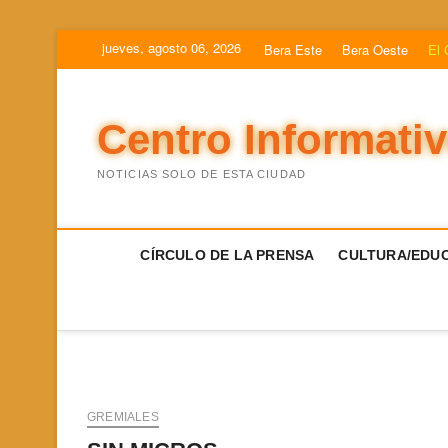
Saltar
jueves, agosto 06, 2026
Bera Este
Bera Oeste
El 
al
contenido
Centro Informati
NOTICIAS SOLO DE ESTA CIUDAD
CÍRCULO DE LA PRENSA
CULTURA/EDUC
GREMIALES