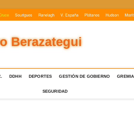
Cruce
Sourigues
Ranelagh
V. España
Plátanos
Hudson
Marí
vo Berazategui
.
DDHH
DEPORTES
GESTIÓN DE GOBIERNO
GREMIA
SEGURIDAD