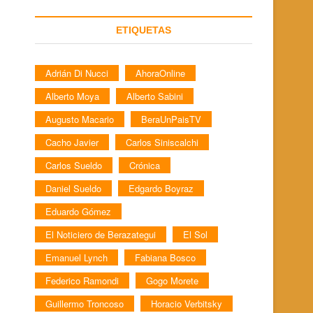
ETIQUETAS
Adrián Di Nucci
AhoraOnline
Alberto Moya
Alberto Sabini
Augusto Macario
BeraUnPaisTV
Cacho Javier
Carlos Siniscalchi
Carlos Sueldo
Crónica
Daniel Sueldo
Edgardo Boyraz
Eduardo Gómez
El Noticiero de Berazategui
El Sol
Emanuel Lynch
Fabiana Bosco
Federico Ramondi
Gogo Morete
Guillermo Troncoso
Horacio Verbitsky