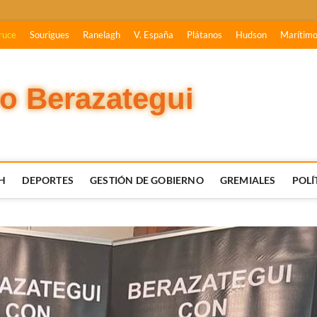
ruce
Sourigues
Ranelagh
V. España
Plátanos
Hudson
Marítim
vo Berazategui
H
DEPORTES
GESTIÓN DE GOBIERNO
GREMIALES
POLÍ