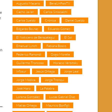
Augusto Macario
BeraUnPaisTV
Cacho Javier
Carlos Siniscalchi
ue
e
Carlos Sueldo
Crónica
Daniel Sueldo
Edgardo Boyraz
Eduardo Gómez
El Noticiero de Berazategui
El Sol
Emanuel Lynch
Fabiana Bosco
en
Federico Ramondi
Gogo Morete
Guillermo Troncoso
Horacio Verbitsky
Infosur
Jesús Ortega
Jorge Leal
Jorge Módica
Jorge Tronqui
José Haro
La Palabra
Lorena González
Lucas Gabriel Díaz
Matías Ortega
Mauricio Bonfigli