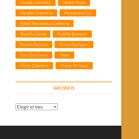
Nicolás Avendaño
Néstor Rojas
Osvaldo Chamorro
Perspectiva Sur
Rafael Passalacqua Ledesma
Rodolfo Cabral
Rodolfo Estequin
Roxana Reinoso
Silvina Rodríguez
Tony Del Greco
Télam
Ulises Caballero
Walter Di Nucci
ARCHIVOS
Archivos