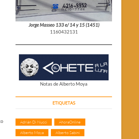
Jorge Masseo 133 e/ 14 y 15 (1451)
1160432131
Notas de Alberto Moya
ETIQUETAS
co
Adrián Di Nucci
AhoraOnline
Alberto Moya
Alberto Sabini