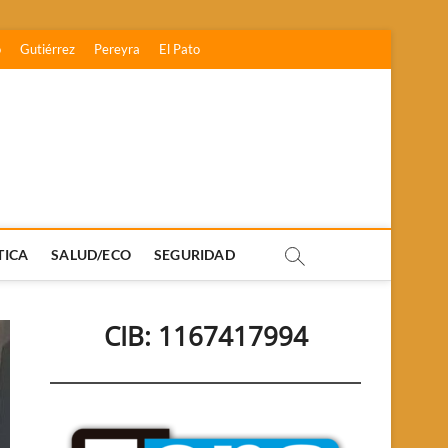
o
Gutiérrez
Pereyra
El Pato
TICA
SALUD/ECO
SEGURIDAD
CIB: 1167417994