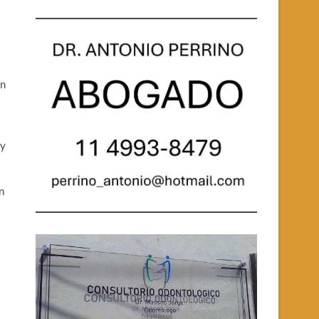
on
 y
n