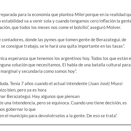
reparada para la economía que plantea Milei porque en la realidad q
la estabilidad va a venir sola y cuando tengamos cero inflación la gent
lación, que todos los meses nos come el bolsillo”, aseguró Molver.
de contadores, donde las pymes que tomen gente de Berazategui, de
 se consigue trabajo, se le hará una quita importante en las tasas”.
única esperanza que tenemos los argentinos hoy. Todos los que están 
nguna solución que necesitamos. El habla de una batalla cultural para
n marginal y secundaria como somos hoy”.
la duda. Tenía 7 años cuando el actual intendente (Juan José) Mussi
hizo bien, pero ya es hora
nar Berazategui. Hay algunos que piensan
te una Intendencia, pero se equivoca. Cuando uno tiene decisión, es
mos gobernar lo que
n el municipio para devolvérselos a la gente. De eso se trata”.