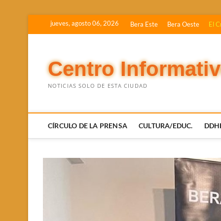
Saltar
jueves, agosto 06, 2026
Bera Este
Bera Oeste
El C
al
contenido
Centro Informati
NOTICIAS SOLO DE ESTA CIUDAD
CÍRCULO DE LA PRENSA
CULTURA/EDUC.
DDH