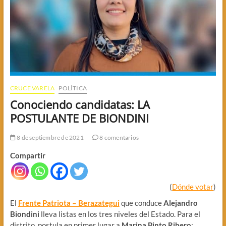
CRUCE VARELA
POLÍTICA
Conociendo candidatas: LA
POSTULANTE DE BIONDINI
8 de septiembre de 2021
8 comentarios
Compartir
(
Dónde votar
)
El
Frente Patriota – Berazategui
que conduce
Alejandro
Biondini
lleva listas en los tres niveles del Estado. Para el
distrito, postula en primer lugar a
Marina Pinto Ribero
: