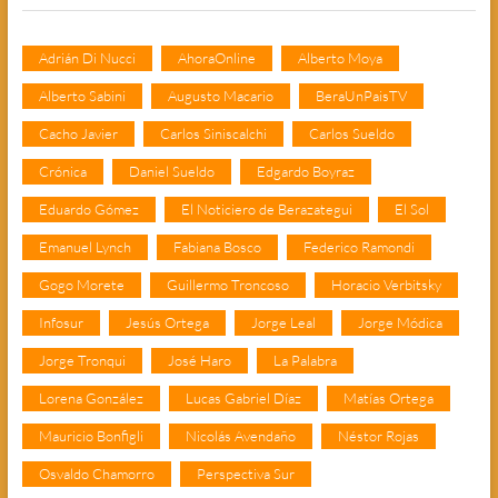
Adrián Di Nucci
AhoraOnline
Alberto Moya
Alberto Sabini
Augusto Macario
BeraUnPaisTV
Cacho Javier
Carlos Siniscalchi
Carlos Sueldo
Crónica
Daniel Sueldo
Edgardo Boyraz
Eduardo Gómez
El Noticiero de Berazategui
El Sol
Emanuel Lynch
Fabiana Bosco
Federico Ramondi
Gogo Morete
Guillermo Troncoso
Horacio Verbitsky
Infosur
Jesús Ortega
Jorge Leal
Jorge Módica
Jorge Tronqui
José Haro
La Palabra
Lorena González
Lucas Gabriel Díaz
Matías Ortega
Mauricio Bonfigli
Nicolás Avendaño
Néstor Rojas
Osvaldo Chamorro
Perspectiva Sur