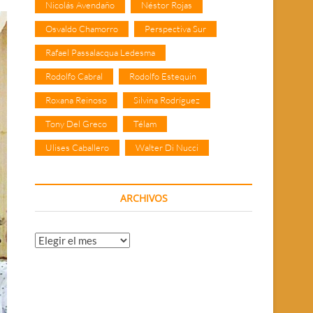
Nicolás Avendaño
Néstor Rojas
Osvaldo Chamorro
Perspectiva Sur
Rafael Passalacqua Ledesma
Rodolfo Cabral
Rodolfo Estequin
Roxana Reinoso
Silvina Rodríguez
Tony Del Greco
Télam
Ulises Caballero
Walter Di Nucci
ARCHIVOS
Archivos