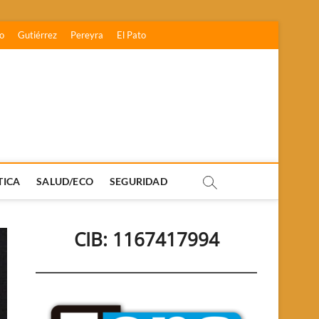
o
Gutiérrez
Pereyra
El Pato
TICA
SALUD/ECO
SEGURIDAD
CIB: 1167417994