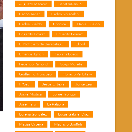
Augusto Macario
BeraUnPaisTV
Cacho Javier
Carlos Siniscalchi
Carlos Sueldo
Crónica
Daniel Sueldo
Edgardo Boyraz
Eduardo Gómez
El Noticiero de Berazategui
El Sol
Emanuel Lynch
Fabiana Bosco
Federico Ramondi
Gogo Morete
Guillermo Troncoso
Horacio Verbitsky
Infosur
Jesús Ortega
Jorge Leal
Jorge Módica
Jorge Tronqui
José Haro
La Palabra
Lorena González
Lucas Gabriel Díaz
Matías Ortega
Mauricio Bonfigli