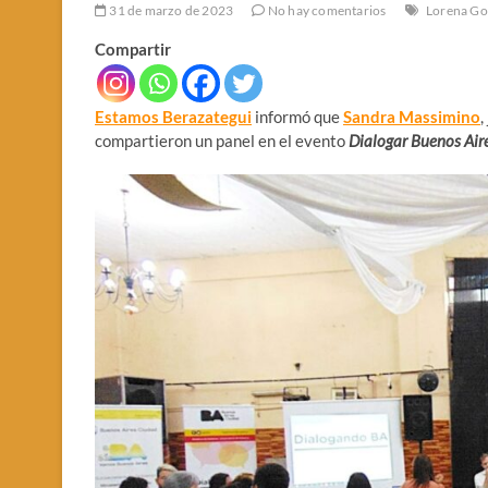
31 de marzo de 2023
No hay comentarios
Lorena Go
Compartir
Estamos Berazategui
informó que
Sandra Massimino
,
compartieron un panel en el evento
Dialogar Buenos Air