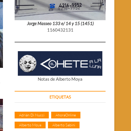
Jorge Masseo 133 e/ 14 y 15 (1451)
1160432131
Notas de Alberto Moya
y
ETIQUETAS
Adrián Di Nucci
AhoraOnline
Alberto Moya
Alberto Sabini