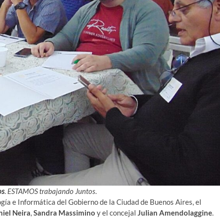
os
.
ESTAMOS trabajando Juntos
.
ogía e Informática del Gobierno de la Ciudad de Buenos Aires, el
iel Neira
,
Sandra Massimino
y el concejal
Julian Amendolaggine
.