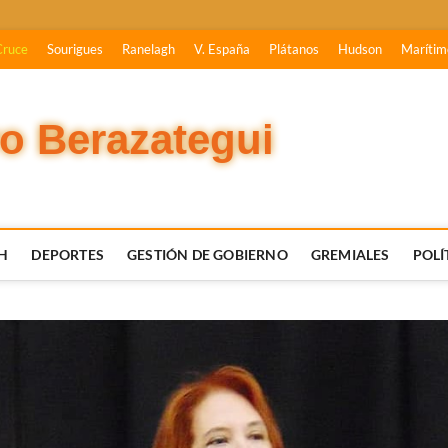
Cruce
Sourigues
Ranelagh
V. España
Plátanos
Hudson
Marítim
vo Berazategui
H
DEPORTES
GESTIÓN DE GOBIERNO
GREMIALES
POLÍ