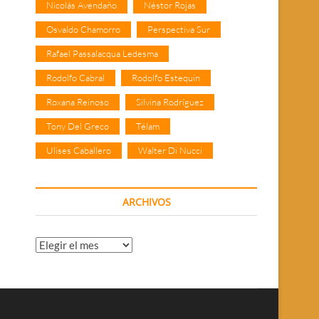
Nicolás Avendaño
Néstor Rojas
Osvaldo Chamorro
Perspectiva Sur
Rafael Passalacqua Ledesma
Rodolfo Cabral
Rodolfo Estequin
Roxana Reinoso
Silvina Rodríguez
Tony Del Greco
Télam
Ulises Caballero
Walter Di Nucci
ARCHIVOS
Archivos