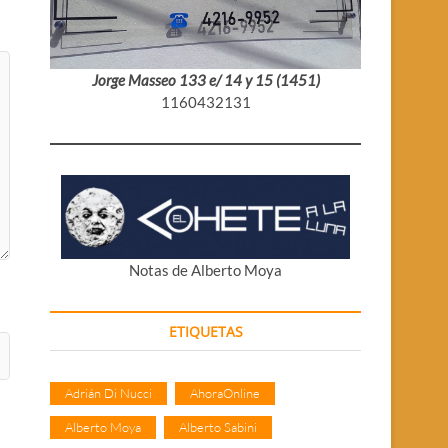
Jorge Masseo 133 e/ 14 y 15 (1451)
1160432131
Notas de Alberto Moya
ETIQUETAS
Adrián Di Nucci
AhoraOnline
Alberto Moya
Alberto Sabini