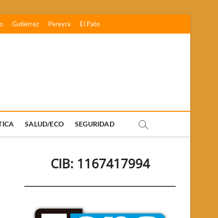
o
Gutiérrez
Pereyra
El Pato
TICA
SALUD/ECO
SEGURIDAD
CIB: 1167417994