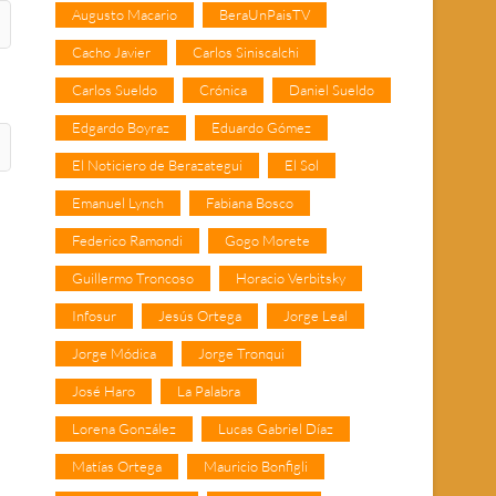
Augusto Macario
BeraUnPaisTV
Cacho Javier
Carlos Siniscalchi
Carlos Sueldo
Crónica
Daniel Sueldo
Edgardo Boyraz
Eduardo Gómez
El Noticiero de Berazategui
El Sol
Emanuel Lynch
Fabiana Bosco
Federico Ramondi
Gogo Morete
Guillermo Troncoso
Horacio Verbitsky
Infosur
Jesús Ortega
Jorge Leal
Jorge Módica
Jorge Tronqui
José Haro
La Palabra
Lorena González
Lucas Gabriel Díaz
Matías Ortega
Mauricio Bonfigli