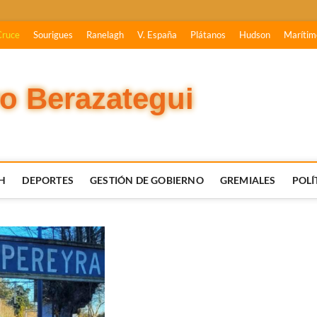
Cruce
Sourigues
Ranelagh
V. España
Plátanos
Hudson
Marítim
vo Berazategui
H
DEPORTES
GESTIÓN DE GOBIERNO
GREMIALES
POLÍ