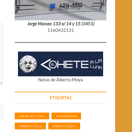
Jorge Masseo 133 e/ 14 y 15 (1451)
1160432131
Notas de Alberto Moya
ETIQUETAS
Adrián Di Nucci
AhoraOnline
Alberto Moya
Alberto Sabini