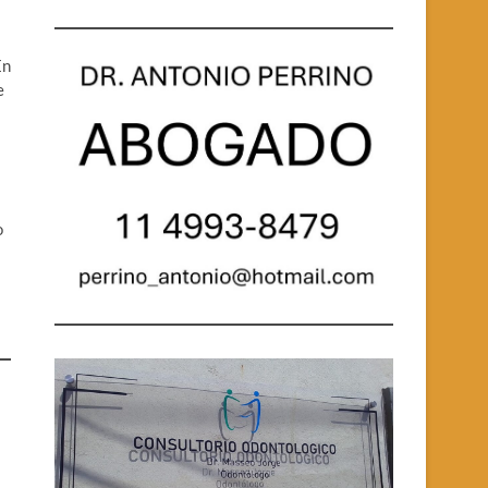
En
e
o