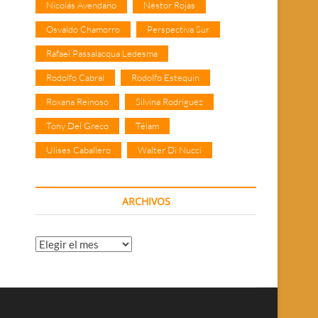
Nicolás Avendaño
Néstor Rojas
Osvaldo Chamorro
Perspectiva Sur
Rafael Passalacqua Ledesma
Rodolfo Cabral
Rodolfo Estequin
Roxana Reinoso
Silvina Rodríguez
Tony Del Greco
Télam
Ulises Caballero
Walter Di Nucci
ARCHIVOS
Archivos