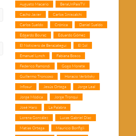
Augusto Macario
BeraUnPaisTV
Cacho Javier
Carlos Siniscalchi
Carlos Sueldo
Crónica
Daniel Sueldo
Edgardo Boyraz
Eduardo Gómez
El Noticiero de Berazategui
El Sol
Emanuel Lynch
Fabiana Bosco
Federico Ramondi
Gogo Morete
Guillermo Troncoso
Horacio Verbitsky
Infosur
Jesús Ortega
Jorge Leal
Jorge Módica
Jorge Tronqui
José Haro
La Palabra
Lorena González
Lucas Gabriel Díaz
Matías Ortega
Mauricio Bonfigli