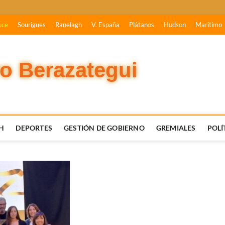
uce
Sourigues
Ranelagh
V. España
Plátanos
Hudson
Marítimo
vo Berazategui
H
DEPORTES
GESTIÓN DE GOBIERNO
GREMIALES
POLÍ