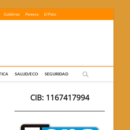
Gutiérrez
Pereyra
El Pato
TICA
SALUD/ECO
SEGURIDAD
CIB: 1167417994