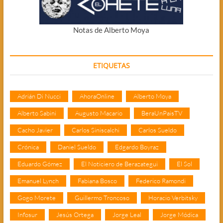
Notas de Alberto Moya
ETIQUETAS
Adrián Di Nucci
AhoraOnline
Alberto Moya
Alberto Sabini
Augusto Macario
BeraUnPaisTV
Cacho Javier
Carlos Siniscalchi
Carlos Sueldo
Crónica
Daniel Sueldo
Edgardo Boyraz
Eduardo Gómez
El Noticiero de Berazategui
El Sol
Emanuel Lynch
Fabiana Bosco
Federico Ramondi
Gogo Morete
Guillermo Troncoso
Horacio Verbitsky
Infosur
Jesús Ortega
Jorge Leal
Jorge Módica