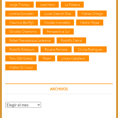
Jorge Tronqui
José Haro
La Palabra
Lorena González
Lucas Gabriel Díaz
Matías Ortega
Mauricio Bonfigli
Nicolás Avendaño
Néstor Rojas
Osvaldo Chamorro
Perspectiva Sur
Rafael Passalacqua Ledesma
Rodolfo Cabral
Rodolfo Estequin
Roxana Reinoso
Silvina Rodríguez
Tony Del Greco
Télam
Ulises Caballero
Walter Di Nucci
ARCHIVOS
Archivos