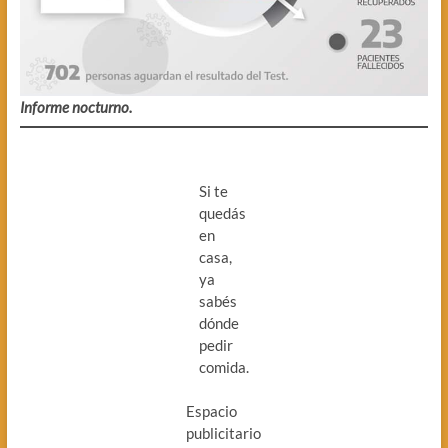
Informe nocturno.
Si te
quedás
en
casa,
ya
sabés
dónde
pedir
comida.
Espacio
publicitario