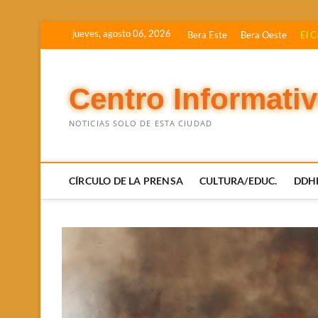
Saltar
jueves, agosto 06, 2026
Bera Este
Bera Oeste
El C
al
contenido
Centro Informati
NOTICIAS SOLO DE ESTA CIUDAD
CÍRCULO DE LA PRENSA
CULTURA/EDUC.
DDH