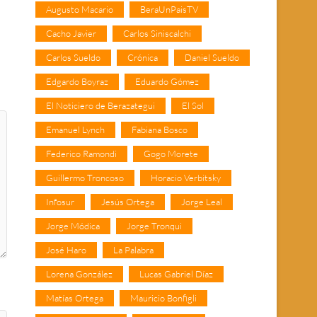
Augusto Macario
BeraUnPaisTV
Cacho Javier
Carlos Siniscalchi
Carlos Sueldo
Crónica
Daniel Sueldo
Edgardo Boyraz
Eduardo Gómez
El Noticiero de Berazategui
El Sol
Emanuel Lynch
Fabiana Bosco
Federico Ramondi
Gogo Morete
Guillermo Troncoso
Horacio Verbitsky
Infosur
Jesús Ortega
Jorge Leal
Jorge Módica
Jorge Tronqui
José Haro
La Palabra
Lorena González
Lucas Gabriel Díaz
Matías Ortega
Mauricio Bonfigli