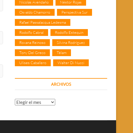
Nicolás Avendaño
Néstor Rojas
Osvaldo Chamorro
Perspectiva Sur
Rafael Passalacqua Ledesma
Rodolfo Cabral
Rodolfo Estequin
Roxana Reinoso
Silvina Rodríguez
Tony Del Greco
Télam
Ulises Caballero
Walter Di Nucci
ARCHIVOS
Archivos