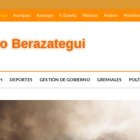
ruce
Sourigues
Ranelagh
V. España
Plátanos
Hudson
Marítim
vo Berazategui
H
DEPORTES
GESTIÓN DE GOBIERNO
GREMIALES
POLÍ