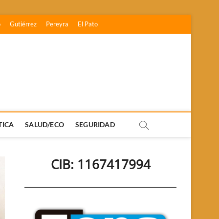
o
Gutiérrez
Pereyra
El Pato
TICA
SALUD/ECO
SEGURIDAD
CIB: 1167417994