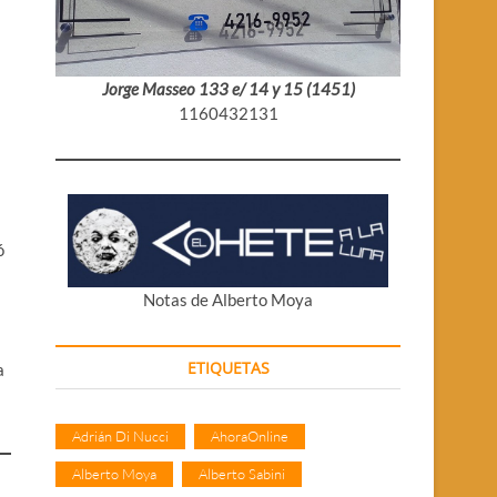
Jorge Masseo 133 e/ 14 y 15 (1451)
1160432131
ó
Notas de Alberto Moya
ETIQUETAS
a
Adrián Di Nucci
AhoraOnline
Alberto Moya
Alberto Sabini