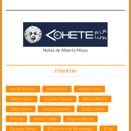
Notas de Alberto Moya
ETIQUETAS
Adrián Di Nucci
AhoraOnline
Alberto Moya
Alberto Sabini
Augusto Macario
BeraUnPaisTV
Cacho Javier
Carlos Siniscalchi
Carlos Sueldo
Crónica
Daniel Sueldo
Edgardo Boyraz
Eduardo Gómez
El Noticiero de Berazategui
El Sol