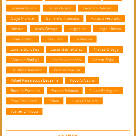
Emanuel Lynch
Fabiana Bosco
Federico Ramondi
Gogo Morete
Guillermo Troncoso
Horacio Verbitsky
Infosur
Jesús Ortega
Jorge Leal
Jorge Módica
Jorge Tronqui
José Haro
La Palabra
Lorena González
Lucas Gabriel Díaz
Matías Ortega
Mauricio Bonfigli
Nicolás Avendaño
Néstor Rojas
Osvaldo Chamorro
Perspectiva Sur
Rafael Passalacqua Ledesma
Rodolfo Cabral
Rodolfo Estequin
Roxana Reinoso
Silvina Rodríguez
Tony Del Greco
Télam
Ulises Caballero
Walter Di Nucci