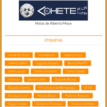
Notas de Alberto Moya
ETIQUETAS
Adrián Di Nucci
AhoraOnline
Alberto Moya
Alberto Sabini
Augusto Macario
BeraUnPaisTV
Cacho Javier
Carlos Siniscalchi
Carlos Sueldo
Crónica
Daniel Sueldo
Edgardo Boyraz
Eduardo Gómez
El Noticiero de Berazategui
El Sol
Emanuel Lynch
Fabiana Bosco
Federico Ramondi
Gogo Morete
Guillermo Troncoso
Horacio Verbitsky