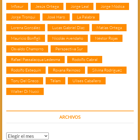
Infosur
Jesús Ortega
Jorge Leal
Jorge Módica
Jorge Tronqui
José Haro
La Palabra
Lorena González
Lucas Gabriel Díaz
Matías Ortega
Mauricio Bonfigli
Nicolás Avendaño
Néstor Rojas
Osvaldo Chamorro
Perspectiva Sur
Rafael Passalacqua Ledesma
Rodolfo Cabral
Rodolfo Estequin
Roxana Reinoso
Silvina Rodríguez
Tony Del Greco
Télam
Ulises Caballero
Walter Di Nucci
ARCHIVOS
Archivos