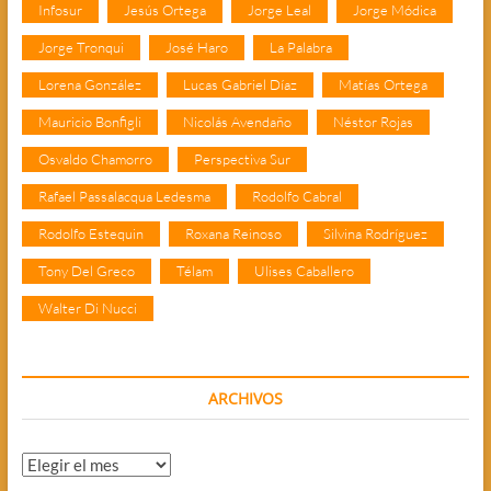
Infosur
Jesús Ortega
Jorge Leal
Jorge Módica
Jorge Tronqui
José Haro
La Palabra
Lorena González
Lucas Gabriel Díaz
Matías Ortega
Mauricio Bonfigli
Nicolás Avendaño
Néstor Rojas
Osvaldo Chamorro
Perspectiva Sur
Rafael Passalacqua Ledesma
Rodolfo Cabral
Rodolfo Estequin
Roxana Reinoso
Silvina Rodríguez
Tony Del Greco
Télam
Ulises Caballero
Walter Di Nucci
ARCHIVOS
Archivos