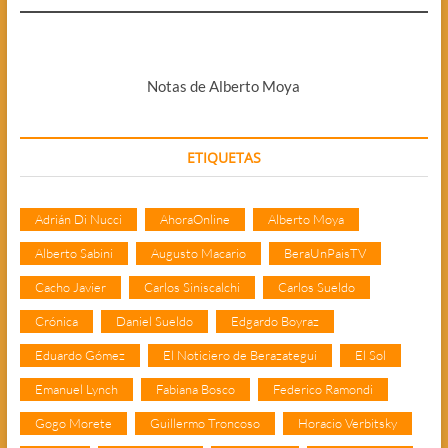
Notas de Alberto Moya
ETIQUETAS
Adrián Di Nucci
AhoraOnline
Alberto Moya
Alberto Sabini
Augusto Macario
BeraUnPaisTV
Cacho Javier
Carlos Siniscalchi
Carlos Sueldo
Crónica
Daniel Sueldo
Edgardo Boyraz
Eduardo Gómez
El Noticiero de Berazategui
El Sol
Emanuel Lynch
Fabiana Bosco
Federico Ramondi
Gogo Morete
Guillermo Troncoso
Horacio Verbitsky