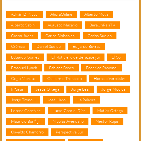
Adrián Di Nucci
AhoraOnline
Alberto Moya
Alberto Sabini
Augusto Macario
BeraUnPaisTV
Cacho Javier
Carlos Siniscalchi
Carlos Sueldo
Crónica
Daniel Sueldo
Edgardo Boyraz
Eduardo Gómez
El Noticiero de Berazategui
El Sol
Emanuel Lynch
Fabiana Bosco
Federico Ramondi
Gogo Morete
Guillermo Troncoso
Horacio Verbitsky
Infosur
Jesús Ortega
Jorge Leal
Jorge Módica
Jorge Tronqui
José Haro
La Palabra
Lorena González
Lucas Gabriel Díaz
Matías Ortega
Mauricio Bonfigli
Nicolás Avendaño
Néstor Rojas
Osvaldo Chamorro
Perspectiva Sur