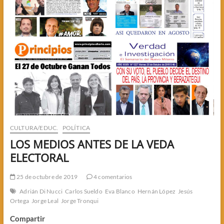
CULTURA/EDUC.
POLÍTICA
LOS MEDIOS ANTES DE LA VEDA
ELECTORAL
25 de octubre de 2019
4 comentarios
Adrián Di Nucci
Carlos Sueldo
Eva Blanco
Hernán López
Jesús
Ortega
Jorge Leal
Jorge Tronqui
Compartir