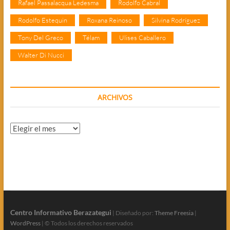
Rafael Passalacqua Ledesma
Rodolfo Cabral
Rodolfo Estequin
Roxana Reinoso
Silvina Rodríguez
Tony Del Greco
Télam
Ulises Caballero
Walter Di Nucci
ARCHIVOS
Archivos
Centro Informativo Berazategui
| Diseñado por:
Theme Freesia
|
WordPress
| © Todos los derechos reservados