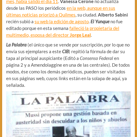
mes, había salido el día 11
.
Vanessa Cerone
no actualiza
desde las PASO los periódicos
en la web, aunque en sus
últimas noticias priorizó a Quilmes
, su ciudad.
Alberto Sabini
recién subió a
su web la edición de agosto
.
El Yunque
no fue
editado porque en esta semana
falleció la propietaria del
multimedio, esposa del director
Jorge Leal
.
La Palabra
(el único que se vende por suscripción, por lo que no
envía sus ejemplares a este
CIB
) repitió la fórmula de dar su
tapa al principal auspiciante (Editó a
Consenso Federal
en
página 2 y a Amendolaggine en una de las centrales). De todos
modos, ése como los demás periódicos, pueden ser visitados
en sus páginas web, cuyos links están en la solapa de aquí, ya
señalada.