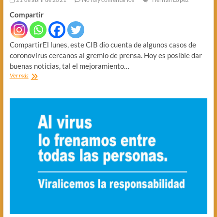
Compartir
CompartirEl lunes, este CIB dio cuenta de algunos casos de
coronovirus cercanos al gremio de prensa. Hoy es posible dar
buenas noticias, tal el mejoramiento…
C19:
Ver más
BUENAS
Y
MALAS
NOTICIAS
EN
LA
PANDEMIA