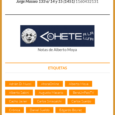
Jorge Masseo 133 e/ 14 y 15 (1451)
1160432131
Notas de Alberto Moya
ETIQUETAS
Adrián Di Nucci
AhoraOnline
Alberto Moya
Alberto Sabini
Augusto Macario
BeraUnPaisTV
Cacho Javier
Carlos Siniscalchi
Carlos Sueldo
Crónica
Daniel Sueldo
Edgardo Boyraz