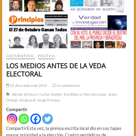
CULTURA/EDUC.
POLÍTICA
LOS MEDIOS ANTES DE LA VEDA
ELECTORAL
25 de octubre de 2019
4 comentarios
Adrián Di Nucci
Carlos Sueldo
Eva Blanco
Hernán López
Jesús
Ortega
Jorge Leal
Jorge Tronqui
Compartir
CompartirEsta vez, la prensa escrita local dio en sus tapas
mayor prioridad a la elección. Cuatro periódicos de