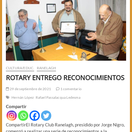
CULTURA/EDUC.
RANELAGH
ROTARY ENTREGO RECONOCIMIENTOS
29 de septiembre de 2021
1 comentario
Hernán López
Rafael Passalacqua Ledesma
Compartir
CompartirEl Rotary Club Ranelagh, presidido por Jorge Nigro,
comenzó a realizar una serie de reconocimientos a la