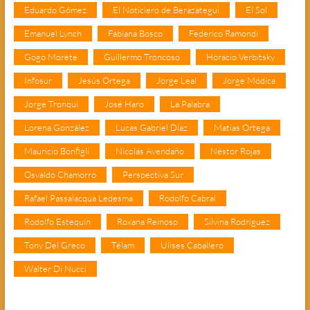
Eduardo Gómez
El Noticiero de Berazategui
El Sol
Emanuel Lynch
Fabiana Bosco
Federico Ramondi
Gogo Morete
Guillermo Troncoso
Horacio Verbitsky
Infosur
Jesús Ortega
Jorge Leal
Jorge Módica
Jorge Tronqui
José Haro
La Palabra
Lorena González
Lucas Gabriel Díaz
Matías Ortega
Mauricio Bonfigli
Nicolás Avendaño
Néstor Rojas
Osvaldo Chamorro
Perspectiva Sur
Rafael Passalacqua Ledesma
Rodolfo Cabral
Rodolfo Estequin
Roxana Reinoso
Silvina Rodríguez
Tony Del Greco
Télam
Ulises Caballero
Walter Di Nucci