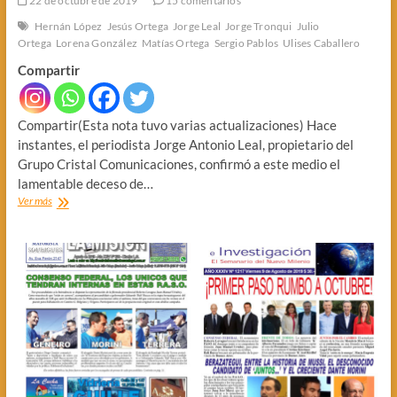
22 de octubre de 2019
15 comentarios
Hernán López
Jesús Ortega
Jorge Leal
Jorge Tronqui
Julio
Ortega
Lorena González
Matías Ortega
Sergio Pablos
Ulises Caballero
Compartir
Compartir(Esta nota tuvo varias actualizaciones) Hace
instantes, el periodista Jorge Antonio Leal, propietario del
Grupo Cristal Comunicaciones, confirmó a este medio el
lamentable deceso de…
MURIO
Ver más
LA
ESPOSA
DEL
PERIODISTA
JORGE
LEAL