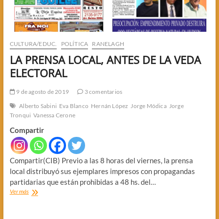
CULTURA/EDUC.
POLÍTICA
RANELAGH
LA PRENSA LOCAL, ANTES DE LA VEDA
ELECTORAL
9 de agosto de 2019
3 comentarios
Alberto Sabini
Eva Blanco
Hernán López
Jorge Módica
Jorge
Tronqui
Vanessa Cerone
Compartir
Compartir(CIB) Previo a las 8 horas del viernes, la prensa
local distribuyó sus ejemplares impresos con propagandas
partidarias que están prohibidas a 48 hs. del…
LA
Ver más
PRENSA
LOCAL,
ANTES