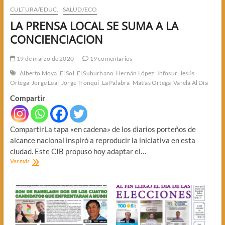
CULTURA/EDUC.
SALUD/ECO
LA PRENSA LOCAL SE SUMA A LA
CONCIENCIACION
19 de marzo de 2020
19 comentarios
Alberto Moya
El Sol
El Suburbano
Hernán López
Infosur
Jesús
Ortega
Jorge Leal
Jorge Tronqui
La Palabra
Matías Ortega
Varela Al Día
Compartir
CompartirLa tapa «en cadena» de los diarios porteños de
alcance nacional inspiró a reproducir la iniciativa en esta
ciudad. Este CIB propuso hoy adaptar el…
LA
Ver más
PRENSA
LOCAL
SE
SUMA
A
LA
CONCIENCIACION