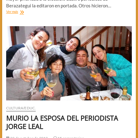
Berazategui la editaron en portada. Otros hicieron…
LOS
Ver más
MEDIOS
ANTES
DE
LA
VEDA
ELECTORAL
CULTURA/EDUC.
MURIO LA ESPOSA DEL PERIODISTA
JORGE LEAL