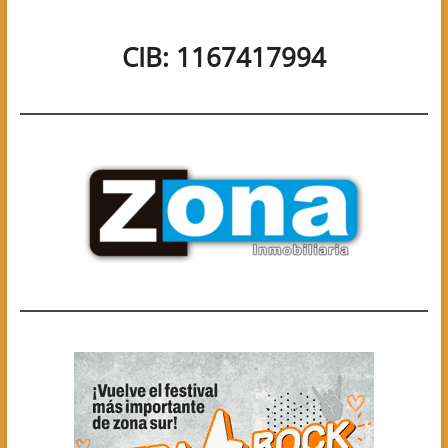
DE
LA
CIB: 1167417994
VEDA
ELECTORAL