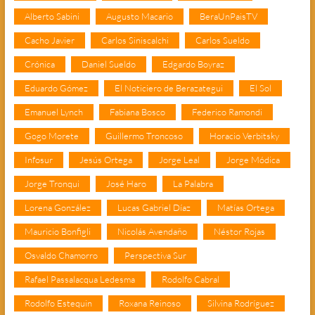
Alberto Sabini
Augusto Macario
BeraUnPaisTV
Cacho Javier
Carlos Siniscalchi
Carlos Sueldo
Crónica
Daniel Sueldo
Edgardo Boyraz
Eduardo Gómez
El Noticiero de Berazategui
El Sol
Emanuel Lynch
Fabiana Bosco
Federico Ramondi
Gogo Morete
Guillermo Troncoso
Horacio Verbitsky
Infosur
Jesús Ortega
Jorge Leal
Jorge Módica
Jorge Tronqui
José Haro
La Palabra
Lorena González
Lucas Gabriel Díaz
Matías Ortega
Mauricio Bonfigli
Nicolás Avendaño
Néstor Rojas
Osvaldo Chamorro
Perspectiva Sur
Rafael Passalacqua Ledesma
Rodolfo Cabral
Rodolfo Estequin
Roxana Reinoso
Silvina Rodríguez