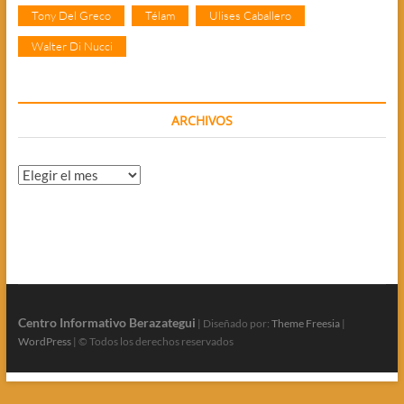
Tony Del Greco
Télam
Ulises Caballero
Walter Di Nucci
ARCHIVOS
Archivos
Centro Informativo Berazategui
| Diseñado por:
Theme Freesia
|
WordPress
| © Todos los derechos reservados