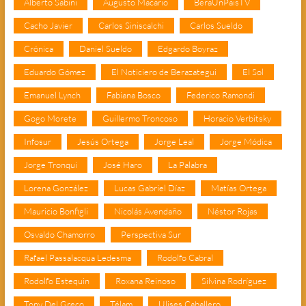
Alberto Sabini
Augusto Macario
BeraUnPaisTV
Cacho Javier
Carlos Siniscalchi
Carlos Sueldo
Crónica
Daniel Sueldo
Edgardo Boyraz
Eduardo Gómez
El Noticiero de Berazategui
El Sol
Emanuel Lynch
Fabiana Bosco
Federico Ramondi
Gogo Morete
Guillermo Troncoso
Horacio Verbitsky
Infosur
Jesús Ortega
Jorge Leal
Jorge Módica
Jorge Tronqui
José Haro
La Palabra
Lorena González
Lucas Gabriel Díaz
Matías Ortega
Mauricio Bonfigli
Nicolás Avendaño
Néstor Rojas
Osvaldo Chamorro
Perspectiva Sur
Rafael Passalacqua Ledesma
Rodolfo Cabral
Rodolfo Estequin
Roxana Reinoso
Silvina Rodríguez
Tony Del Greco
Télam
Ulises Caballero