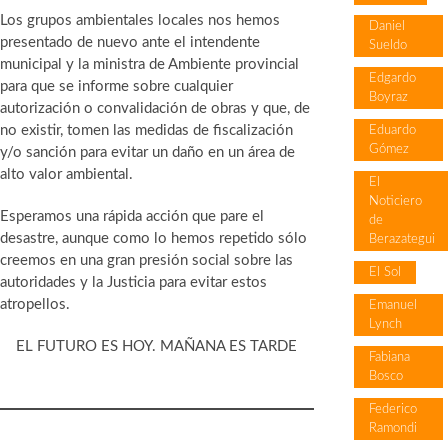
Los grupos ambientales locales nos hemos
Daniel
presentado de nuevo ante el intendente
Sueldo
municipal y la ministra de Ambiente provincial
Edgardo
para que se informe sobre cualquier
Boyraz
autorización o convalidación de obras y que, de
no existir, tomen las medidas de fiscalización
Eduardo
Gómez
y/o sanción para evitar un daño en un área de
alto valor ambiental.
El
Noticiero
Esperamos una rápida acción que pare el
de
desastre, aunque como lo hemos repetido sólo
Berazategui
creemos en una gran presión social sobre las
El Sol
autoridades y la Justicia para evitar estos
atropellos.
Emanuel
Lynch
EL FUTURO ES HOY. MAÑANA ES TARDE
Fabiana
Bosco
Federico
Ramondi