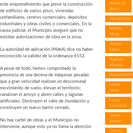
Adrián Di
este emprendimiento que prevé la construcción
Nucci
de edificios de varios pisos, viviendas
unifamiliares, centros comerciales, depósitos
AhoraOnline
industriales y obras civiles o comerciales. En la
Alberto
causa judicial, el Municipio aseguró que no
Moya
existían autorizaciones de obra en la zona.
Alberto
La autoridad de aplicación (MdeA) dice no haber
Sabini
reconocido la validez de la ordenanza 6552.
Augusto
Macario
A pesar de todo, hemos comprobado la
presencia de una decena de máquinas pesadas
BeraUnPaisT
que a gran velocidad realizan un descomunal
Cacho
movimiento de suelo, elevan el territorio;
Javier
canalizan el arroyo y abren calles y lagunas
Carlos
artificiales. Destruyen el valle de inundación y
Siniscalchi
construyen un nuevo barrio cerrado.
Carlos
No hay cartel de obras y el Municipio no
Sueldo
interviene, aunque esto ya no llama la atención.
Crónica