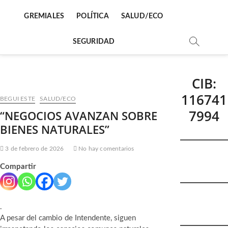
GREMIALES
POLÍTICA
SALUD/ECO
SEGURIDAD
CIB:
116741
BEGUI ESTE
SALUD/ECO
7994
“NEGOCIOS AVANZAN SOBRE
BIENES NATURALES”
3 de febrero de 2026
No hay comentarios
Compartir
.
A pesar del cambio de Intendente, siguen