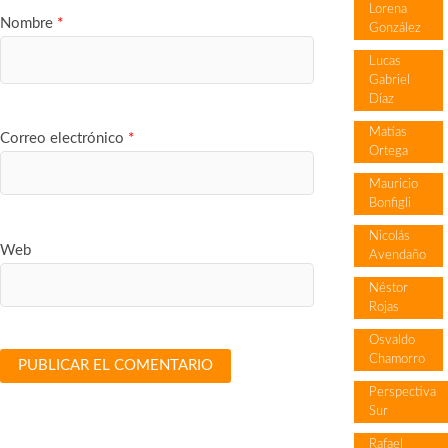
Lorena
Nombre
*
González
Lucas
Gabriel
Díaz
Matías
Correo electrónico
*
Ortega
Mauricio
Bonfigli
Nicolás
Web
Avendaño
Néstor
Rojas
Osvaldo
Chamorro
Perspectiva
Sur
Rafael