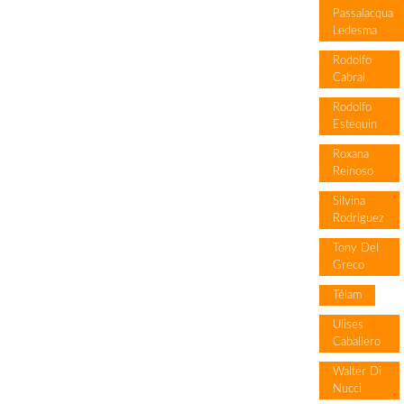
Passalacqua
Ledesma
Rodolfo
Cabral
Rodolfo
Estequin
Roxana
Reinoso
Silvina
Rodríguez
Tony Del
Greco
Télam
Ulises
Caballero
Walter Di
Nucci