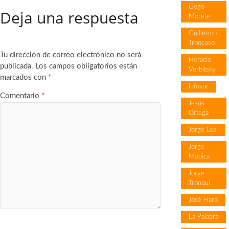
Gogo
Deja una respuesta
Morete
Guillermo
Troncoso
Tu dirección de correo electrónico no será
Horacio
publicada.
Los campos obligatorios están
Verbitsky
marcados con
*
Infosur
Comentario
*
Jesús
Ortega
Jorge Leal
Jorge
Módica
Jorge
Tronqui
José Haro
La Palabra