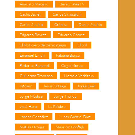
Augusto Macario
BeraUnPaisTV
Cacho Javier
Carlos Siniscalchi
Carlos Sueldo
Crónica
Daniel Sueldo
Edgardo Boyraz
Eduardo Gómez
El Noticiero de Berazategui
El Sol
Emanuel Lynch
Fabiana Bosco
Federico Ramondi
Gogo Morete
Guillermo Troncoso
Horacio Verbitsky
Infosur
Jesús Ortega
Jorge Leal
Jorge Módica
Jorge Tronqui
José Haro
La Palabra
Lorena González
Lucas Gabriel Díaz
Matías Ortega
Mauricio Bonfigli