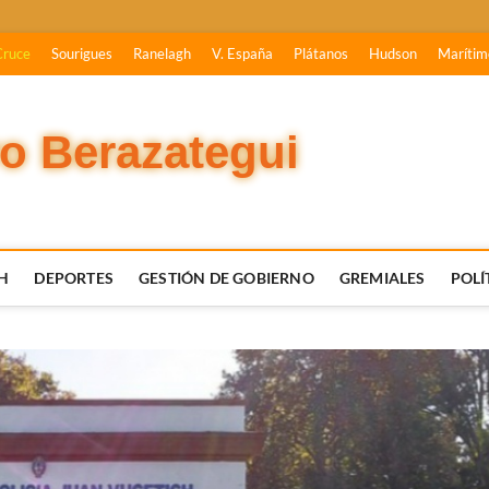
Cruce
Sourigues
Ranelagh
V. España
Plátanos
Hudson
Marítim
vo Berazategui
H
DEPORTES
GESTIÓN DE GOBIERNO
GREMIALES
POLÍ