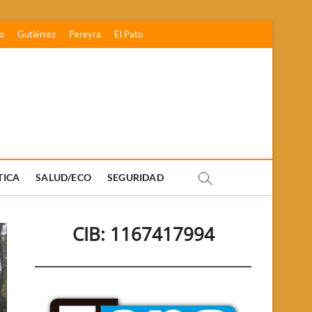
o
Gutiérrez
Pereyra
El Pato
TICA
SALUD/ECO
SEGURIDAD
CIB: 1167417994