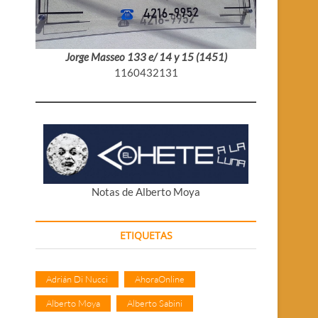
Jorge Masseo 133 e/ 14 y 15 (1451)
1160432131
Notas de Alberto Moya
ETIQUETAS
Adrián Di Nucci
AhoraOnline
Alberto Moya
Alberto Sabini