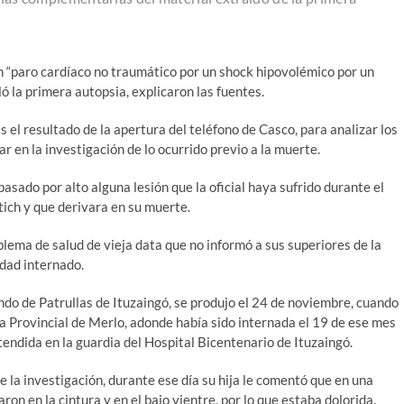
 un “paro cardíaco no traumático por un shock hipovolémico por un
ó la primera autopsia, explicaron las fuentes.
 el resultado de la apertura del teléfono de Casco, para analizar los
en la investigación de lo ocurrido previo a la muerte.
asado por alto alguna lesión que la oficial haya sufrido durante el
ich y que derivara en su muerte.
blema de salud de vieja data que no informó a sus superiores de la
idad internado.
o de Patrullas de Ituzaingó, se produjo el 24 de noviembre, cuando
ica Provincial de Merlo, adonde había sido internada el 19 de ese mes
tendida en la guardia del Hospital Bicentenario de Ituzaingó.
de la investigación, durante ese día su hija le comentó que en una
on en la cintura y en el bajo vientre, por lo que estaba dolorida.