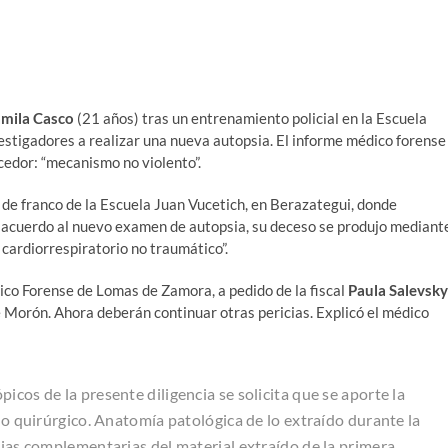
mila Casco
(21 años) tras un entrenamiento policial en la Escuela
estigadores a realizar una nueva autopsia. El informe médico forense
ecedor: “mecanismo no violento”.
r de franco de la Escuela Juan Vucetich, en Berazategui, donde
 acuerdo al nuevo examen de autopsia, su deceso se produjo mediant
 cardiorrespiratorio no traumático”.
ico Forense de Lomas de Zamora, a pedido de la fiscal
Paula Salevsky
e Morón. Ahora deberán continuar otras pericias. Explicó el médico
icos de la presente diligencia se solicita que se aporte la
olo quirúrgico. Anatomía patológica de lo extraído durante la
cias complementarias del material extraído de la primera