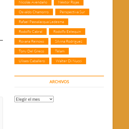
Nicolás Avendaño
Néstor Rojas
Osvaldo Chamorro
Perspectiva Sur
Rafael Passalacqua Ledesma
Rodolfo Cabral
Rodolfo Estequin
Roxana Reinoso
Silvina Rodríguez
Tony Del Greco
Télam
Ulises Caballero
Walter Di Nucci
ARCHIVOS
Archivos