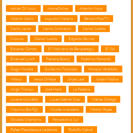
Adrián Di Nucci
AhoraOnline
Alberto Moya
Alberto Sabini
Augusto Macario
BeraUnPaisTV
Cacho Javier
Carlos Siniscalchi
Carlos Sueldo
Crónica
Daniel Sueldo
Edgardo Boyraz
Eduardo Gómez
El Noticiero de Berazategui
El Sol
Emanuel Lynch
Fabiana Bosco
Federico Ramondi
Gogo Morete
Guillermo Troncoso
Horacio Verbitsky
Infosur
Jesús Ortega
Jorge Leal
Jorge Módica
Jorge Tronqui
José Haro
La Palabra
Lorena González
Lucas Gabriel Díaz
Matías Ortega
Mauricio Bonfigli
Nicolás Avendaño
Néstor Rojas
Osvaldo Chamorro
Perspectiva Sur
Rafael Passalacqua Ledesma
Rodolfo Cabral