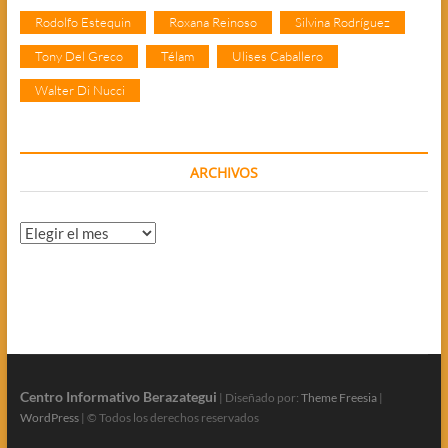
Rodolfo Estequin
Roxana Reinoso
Silvina Rodríguez
Tony Del Greco
Télam
Ulises Caballero
Walter Di Nucci
ARCHIVOS
Archivos
Centro Informativo Berazategui
| Diseñado por:
Theme Freesia
|
WordPress
| © Todos los derechos reservados