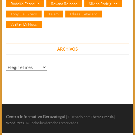
Rodolfo Estequin
Roxana Reinoso
Silvina Rodríguez
Tony Del Greco
Télam
Ulises Caballero
Walter Di Nucci
ARCHIVOS
Archivos
Centro Informativo Berazategui
| Diseñado por:
Theme Freesia
|
WordPress
| © Todos los derechos reservados