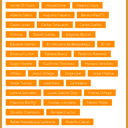
Adrián Di Nucci
AhoraOnline
Alberto Moya
Alberto Sabini
Augusto Macario
BeraUnPaisTV
Cacho Javier
Carlos Siniscalchi
Carlos Sueldo
Crónica
Daniel Sueldo
Edgardo Boyraz
Eduardo Gómez
El Noticiero de Berazategui
El Sol
Emanuel Lynch
Fabiana Bosco
Federico Ramondi
Gogo Morete
Guillermo Troncoso
Horacio Verbitsky
Infosur
Jesús Ortega
Jorge Leal
Jorge Módica
Jorge Tronqui
José Haro
La Palabra
Lorena González
Lucas Gabriel Díaz
Matías Ortega
Mauricio Bonfigli
Nicolás Avendaño
Néstor Rojas
Osvaldo Chamorro
Perspectiva Sur
Rafael Passalacqua Ledesma
Rodolfo Cabral