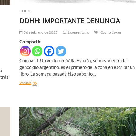
DDHH
DDHH: IMPORTANTE DENUNCIA
3 de febrero de 2025
1 comentario
Cacho Javier
Compartir
CompartirUn vecino de Villa España, sobreviviente del
genocidio argentino, es el primero de la zona en escribir un
o
libro. La semana pasada hizo saber lo…
etrás
DDHH:
Ver más
IMPORTANTE
DENUNCIA