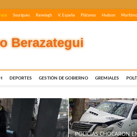
ruce
Sourigues
Ranelagh
V. España
Plátanos
Hudson
Marítim
vo Berazategui
H
DEPORTES
GESTIÓN DE GOBIERNO
GREMIALES
POLÍ
POLICÍAS CHOCARON E