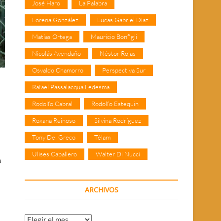
José Haro
La Palabra
Lorena González
Lucas Gabriel Díaz
Matías Ortega
Mauricio Bonfigli
Nicolás Avendaño
Néstor Rojas
Osvaldo Chamorro
Perspectiva Sur
Rafael Passalacqua Ledesma
Rodolfo Cabral
Rodolfo Estequin
Roxana Reinoso
Silvina Rodríguez
Tony Del Greco
Télam
Ulises Caballero
Walter Di Nucci
a
ARCHIVOS
Archivos