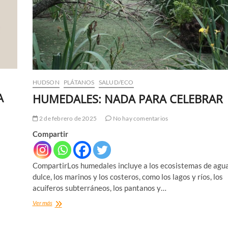
HUDSON
PLÁTANOS
SALUD/ECO
A
HUMEDALES: NADA PARA CELEBRAR
2 de febrero de 2025
No hay comentarios
Compartir
CompartirLos humedales incluye a los ecosistemas de agu
dulce, los marinos y los costeros, como los lagos y ríos, los
acuíferos subterráneos, los pantanos y…
HUMEDALES:
Ver más
NADA
PARA