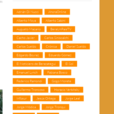
Adrián Di Nucci
AhoraOnline
Alberto Moya
Alberto Sabini
Augusto Macario
BeraUnPaisTV
Cacho Javier
Carlos Siniscalchi
Carlos Sueldo
Crónica
Daniel Sueldo
Edgardo Boyraz
Eduardo Gómez
El Noticiero de Berazategui
El Sol
Emanuel Lynch
Fabiana Bosco
Federico Ramondi
Gogo Morete
Guillermo Troncoso
Horacio Verbitsky
Infosur
Jesús Ortega
Jorge Leal
Jorge Módica
Jorge Tronqui