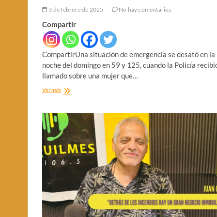
3 de febrero de 2025
No hay comentarios
Compartir
CompartirUna situación de emergencia se desató en la
noche del domingo en 59 y 125, cuando la Policía recibi
llamado sobre una mujer que…
MALTRATO
Ver más
FAMILIAR
A
CUATRO
NENES