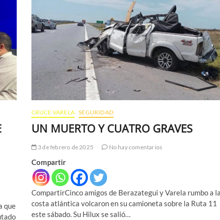
CRUCE VARELA
SEGURIDAD
E
UN MUERTO Y CUATRO GRAVES
3 de febrero de 2025
No hay comentarios
Compartir
CompartirCinco amigos de Berazategui y Varela rumbo a l
costa atlántica volcaron en su camioneta sobre la Ruta 11
a que
este sábado. Su Hilux se salió…
utado