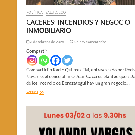
POLÍTICA
SALUD/ECO
CACERES: INCENDIOS Y NEGOCIO
INMOBILIARIO
3 de febrero de 2025
No hay comentarios
Compartir
CompartirEn Radio Quilmes FM, entrevistado por Pedr
Navarro, el concejal (mc) Juan Cáceres planteó que «D
de los incendio de Berazategui hay un gran negocio…
CACERES:
Ver más
INCENDIOS
Y
NEGOCIO
INMOBILIARIO