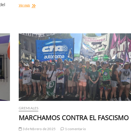
del
UN
Ver más
MUERTO
Y
CUATRO
GRAVES
GREMIALES
MARCHAMOS CONTRA EL FASCISMO
3 de febrero de 2025
1 comentario