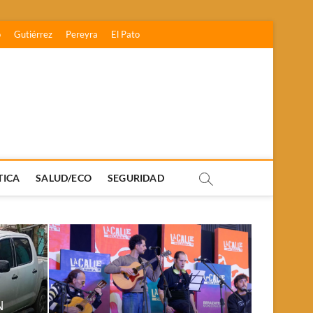
o
Gutiérrez
Pereyra
El Pato
TICA
SALUD/ECO
SEGURIDAD
N