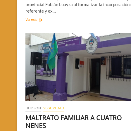
provincial Fabián Luayza al formalizar la incorporación 
referente y ex…
LUAYZA
Ver más
(URF)
SUMO
AL
VARELENSE
COLOMBI
HUDSON
SEGURIDAD
MALTRATO FAMILIAR A CUATRO
NENES