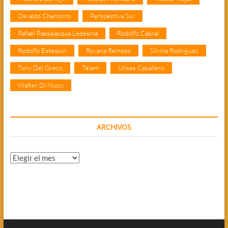
Osvaldo Chamorro
Perspectiva Sur
Rafael Passalacqua Ledesma
Rodolfo Cabral
Rodolfo Estequin
Roxana Reinoso
Silvina Rodríguez
Tony Del Greco
Télam
Ulises Caballero
Walter Di Nucci
ARCHIVOS
Archivos