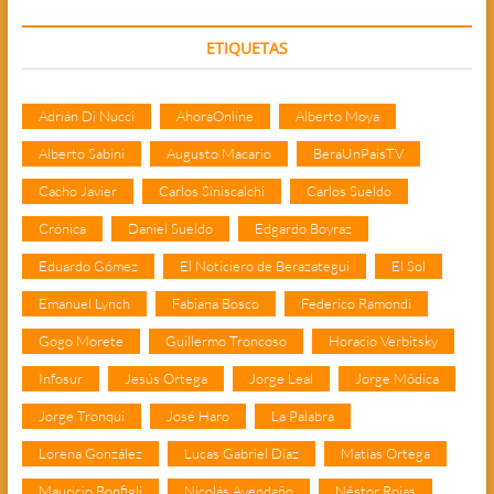
ETIQUETAS
Adrián Di Nucci
AhoraOnline
Alberto Moya
Alberto Sabini
Augusto Macario
BeraUnPaisTV
Cacho Javier
Carlos Siniscalchi
Carlos Sueldo
Crónica
Daniel Sueldo
Edgardo Boyraz
Eduardo Gómez
El Noticiero de Berazategui
El Sol
Emanuel Lynch
Fabiana Bosco
Federico Ramondi
Gogo Morete
Guillermo Troncoso
Horacio Verbitsky
Infosur
Jesús Ortega
Jorge Leal
Jorge Módica
Jorge Tronqui
José Haro
La Palabra
Lorena González
Lucas Gabriel Díaz
Matías Ortega
Mauricio Bonfigli
Nicolás Avendaño
Néstor Rojas