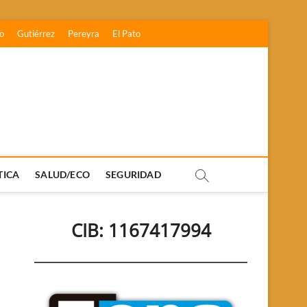
o
Gutiérrez
Pereyra
El Pato
TICA
SALUD/ECO
SEGURIDAD
CIB: 1167417994