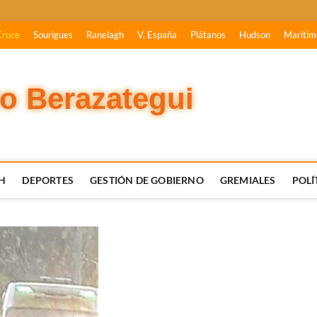
Cruce
Sourigues
Ranelagh
V. España
Plátanos
Hudson
Marítim
vo Berazategui
H
DEPORTES
GESTIÓN DE GOBIERNO
GREMIALES
POLÍ