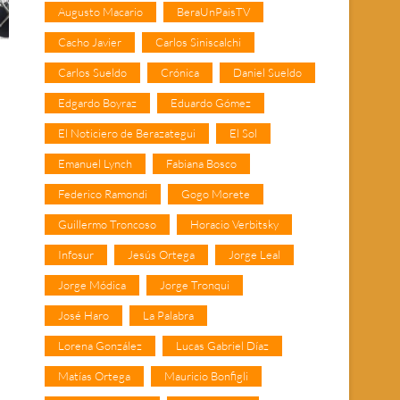
Augusto Macario
BeraUnPaisTV
Cacho Javier
Carlos Siniscalchi
Carlos Sueldo
Crónica
Daniel Sueldo
Edgardo Boyraz
Eduardo Gómez
El Noticiero de Berazategui
El Sol
Emanuel Lynch
Fabiana Bosco
Federico Ramondi
Gogo Morete
Guillermo Troncoso
Horacio Verbitsky
Infosur
Jesús Ortega
Jorge Leal
Jorge Módica
Jorge Tronqui
José Haro
La Palabra
Lorena González
Lucas Gabriel Díaz
Matías Ortega
Mauricio Bonfigli