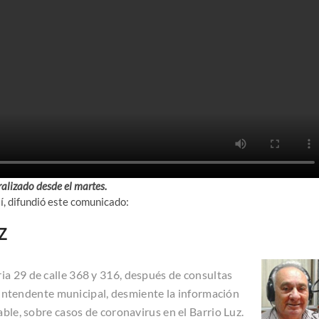
ralizado desde el martes.
llí, difundió este comunicado:
Z
ia 29 de calle 368 y 316, después de consultas
or intendente municipal, desmiente la información
able, sobre casos de coronavirus en el Barrio Luz.