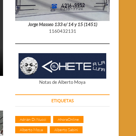
Jorge Masseo 133 e/ 14 y 15 (1451)
1160432131
Notas de Alberto Moya
ETIQUETAS
Adrián Di Nucci
AhoraOnline
Alberto Moya
Alberto Sabini