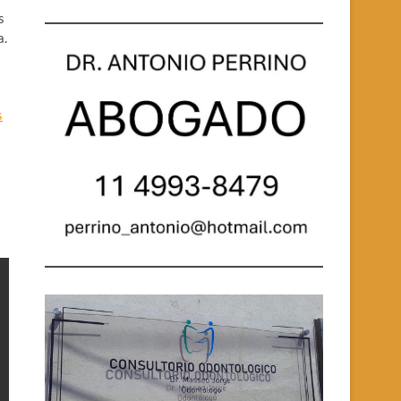
s
a.
s