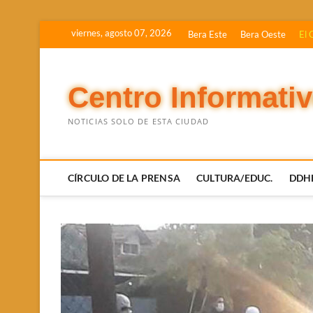
Saltar
viernes, agosto 07, 2026
Bera Este
Bera Oeste
El 
al
contenido
Centro Informati
NOTICIAS SOLO DE ESTA CIUDAD
CÍRCULO DE LA PRENSA
CULTURA/EDUC.
DDH