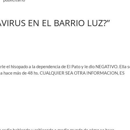
AVIRUS EN EL BARRIO LUZ?”
rle el hisopado a la dependencia de El Pato y le dio NEGATIVO. Ella s
familia hace más de 48 hs. CUALQUIER SEA OTRA INFORMACION, ES
a radio hablando y criticando a medio mundo de cómo se hace