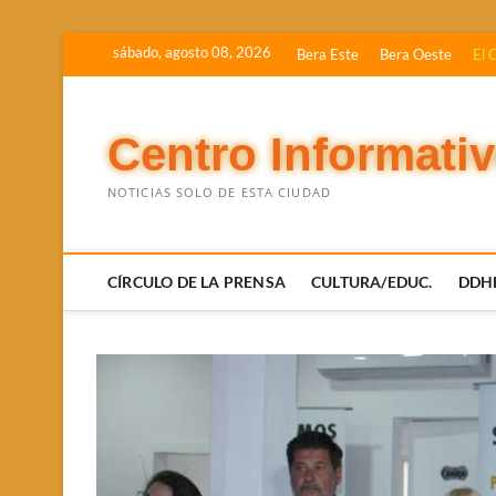
Saltar
sábado, agosto 08, 2026
Bera Este
Bera Oeste
El 
al
contenido
Centro Informati
NOTICIAS SOLO DE ESTA CIUDAD
CÍRCULO DE LA PRENSA
CULTURA/EDUC.
DDH