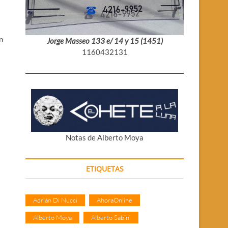
n
Jorge Masseo 133 e/ 14 y 15 (1451)
1160432131
Notas de Alberto Moya
ETIQUETAS
Adrián Di Nucci
AhoraOnline
Alberto Moya
Alberto Sabini