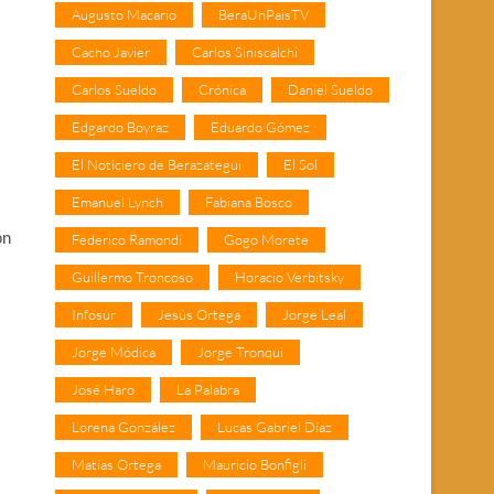
Augusto Macario
BeraUnPaisTV
Cacho Javier
Carlos Siniscalchi
Carlos Sueldo
Crónica
Daniel Sueldo
Edgardo Boyraz
Eduardo Gómez
El Noticiero de Berazategui
El Sol
Emanuel Lynch
Fabiana Bosco
on
Federico Ramondi
Gogo Morete
Guillermo Troncoso
Horacio Verbitsky
Infosur
Jesús Ortega
Jorge Leal
Jorge Módica
Jorge Tronqui
José Haro
La Palabra
Lorena González
Lucas Gabriel Díaz
Matías Ortega
Mauricio Bonfigli