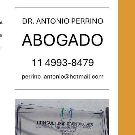
re
.
za
r