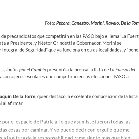
Foto:
Pecora, Canestro, Morini, Ravelo, De la Tor
cal de precandidatos que competirán en las PASO bajo el lema ‘La Fuer
ata a Presidente, y Néstor Grindetti a Gobernador. Morini se
Integral de Seguridad” que ya funciona en otras localidades, y “pone
.
es,
Juntos por el Cambio
presentó a la prensa la lista de
La Fuerza del
 y consejeros escolares que competirán en las elecciones PASO a
aquín De la Torre
, quien destacó la excelente composición de la lista
i al afirmar
 por el espacio de Patricia, lo que asumiste fueron todas las
odas cosas por caminar. Y yo puedo decir con orgullo que me
 a la altura de la responsabilidad, y me siento más que bien