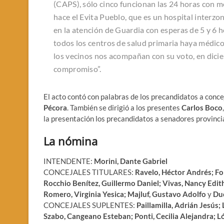
(CAPS), sólo cinco funcionan las 24 horas con mé
hace el Evita Pueblo, que es un hospital interzo
en la atención de Guardia con esperas de 5 y 6 
todos los centros de salud primaria haya médicos
los vecinos nos acompañan con su voto, en dici
compromiso”.
El acto contó con palabras de los precandidatos a conc
Pécora
. También se dirigió a los presentes
Carlos Boco
la presentación los precandidatos a senadores provinc
La nómina
INTENDENTE:
Morini, Dante Gabriel
CONCEJALES TITULARES:
Ravelo, Héctor Andrés; Fo
Rocchio Benítez, Guillermo Daniel; Vivas, Nancy Edith
Romero, Virginia Yesica; Majluf, Gustavo Adolfo
y
Duc
CONCEJALES SUPLENTES:
Paillamilla, Adrián Jesús;
Szabo, Cangeano Esteban; Ponti, Cecilia Alejandra; Ló