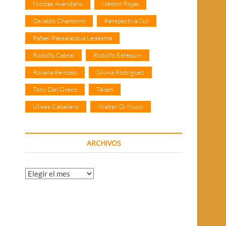
Nicolás Avendaño
Néstor Rojas
Osvaldo Chamorro
Perspectiva Sur
Rafael Passalacqua Ledesma
Rodolfo Cabral
Rodolfo Estequin
Roxana Reinoso
Silvina Rodríguez
Tony Del Greco
Télam
Ulises Caballero
Walter Di Nucci
ARCHIVOS
Archivos