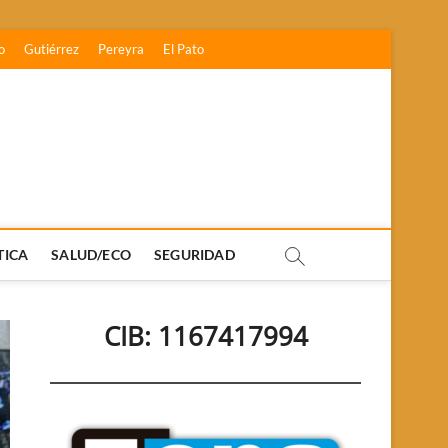
o
Gutiérrez
Pereyra
El Pato
TICA
SALUD/ECO
SEGURIDAD
CIB: 1167417994