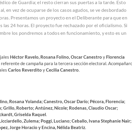
dico de Guardia; el resto cierran sus puertas a la tarde. Esto
nal, en vez de ocuparse de los casos agudos, se ve desbordado
horas. Presentamos un proyecto en el Deliberante para que en
 las 24 horas. El proyecto fue rechazado por el oficialismo. Si
embre los pondremos a todos en funcionamiento, y esto es un
ejales
Héctor Ravelo, Rosana Folino, Oscar Canestro
y
Florencia
, referente de campaña para la tercera sección electoral. Acompañar
iales
Carlos Reverdito
y
Cecilia Canestro
.
lino, Rosana Yolanda; Canestro, Oscar Darío; Pécora, Florencia;
; Grillo, Roberto; Antúnez, Nicole; Rodenas, Claudio Oscar;
kardt, Griselda Raquel
.
 Licciardello, Zulema; Poggi, Luciano; Ceballo, Ivana Stephanie Nair;
pez, Jorge Horacio y Encina, Nélida Beatriz
.