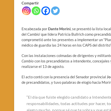
Compartir
Encabezada por
Dante Morini
, se presentó la lista lo
del Cambio’ que lidera Patricia Bullrich como precandid
comprometió ante los presentes a implementar un “Plan 
médico de guardia las 24 horas en los CAPS del distrito”
Con las instalaciones colmadas de dirigentes y militant
Cambio
con los precandidatos a intendente, concejales
realizarse el 13 de agosto.
El acto contó con la presencia del Senador provincial
Jo
de precandidatos, y tuvo palabras de elogio hacia Morin
“El día que fuiste elegido candidato a Intendente
responsabilidades, todas actitudes por hacer, t
alegro mucho, porque sé que te sobra y que estás