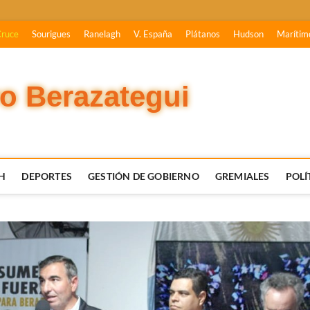
Cruce
Sourigues
Ranelagh
V. España
Plátanos
Hudson
Marítim
vo Berazategui
H
DEPORTES
GESTIÓN DE GOBIERNO
GREMIALES
POLÍ