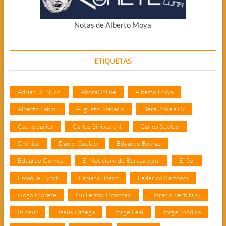
Notas de Alberto Moya
ETIQUETAS
Adrián Di Nucci
AhoraOnline
Alberto Moya
Alberto Sabini
Augusto Macario
BeraUnPaisTV
Cacho Javier
Carlos Siniscalchi
Carlos Sueldo
Crónica
Daniel Sueldo
Edgardo Boyraz
Eduardo Gómez
El Noticiero de Berazategui
El Sol
Emanuel Lynch
Fabiana Bosco
Federico Ramondi
Gogo Morete
Guillermo Troncoso
Horacio Verbitsky
Infosur
Jesús Ortega
Jorge Leal
Jorge Módica