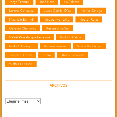
Jorge Tronqui
José Haro
La Palabra
Lorena González
Lucas Gabriel Díaz
Matías Ortega
Mauricio Bonfigli
Nicolás Avendaño
Néstor Rojas
Osvaldo Chamorro
Perspectiva Sur
Rafael Passalacqua Ledesma
Rodolfo Cabral
Rodolfo Estequin
Roxana Reinoso
Silvina Rodríguez
Tony Del Greco
Télam
Ulises Caballero
Walter Di Nucci
ARCHIVOS
Archivos