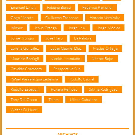
Emanuel Lynch
Fabiana Bosco
Federico Ramondi
Gogo Morete
Guillermo Troncoso
Horacio Verbitsky
Infosur
Jesús Ortega
Jorge Leal
Jorge Módica
Jorge Tronqui
José Haro
La Palabra
Lorena González
Lucas Gabriel Díaz
Matías Ortega
Mauricio Bonfigli
Nicolás Avendaño
Néstor Rojas
Osvaldo Chamorro
Perspectiva Sur
Rafael Passalacqua Ledesma
Rodolfo Cabral
Rodolfo Estequin
Roxana Reinoso
Silvina Rodríguez
Tony Del Greco
Télam
Ulises Caballero
Walter Di Nucci
ARCHIVOS