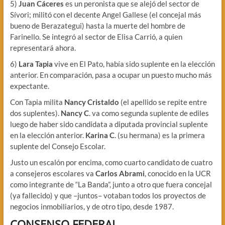
5)
Juan Cáceres
es un peronista que se alejó del sector de
Sívori; militó con el decente Angel Gallese (el concejal más
bueno de Berazategui) hasta la muerte del hombre de
Farinello. Se integró al sector de Elisa Carrió, a quien
representará ahora.
6)
Lara Tapia
vive en El Pato, había sido suplente en la elección
anterior. En comparación, pasa a ocupar un puesto mucho más
expectante.
Con Tapia milita
Nancy Cristaldo
(el apellido se repite entre
dos suplentes).
Nancy C
. va como segunda suplente de ediles
luego de haber sido candidata a diputada provincial suplente
en la elección anterior.
Karina C
. (su hermana) es la primera
suplente del Consejo Escolar.
Justo un escalón por encima, como cuarto candidato de cuatro
a consejeros escolares va
Carlos Abrami
, conocido en la UCR
como integrante de “La Banda”, junto a otro que fuera concejal
(ya fallecido) y que –juntos– votaban todos los proyectos de
negocios inmobiliarios, y de otro tipo, desde 1987.
CONSENSO FEDERAL