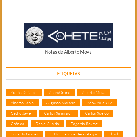
Notas de Alberto Moya
ETIQUETAS
Adrián Di Nucci
AhoraOnline
Alberto Moya
Alberto Sabini
Augusto Macario
BeraUnPaisTV
Cacho Javier
Carlos Siniscalchi
Carlos Sueldo
Crónica
Daniel Sueldo
Edgardo Boyraz
Eduardo Gómez
El Noticiero de Berazategui
El Sol