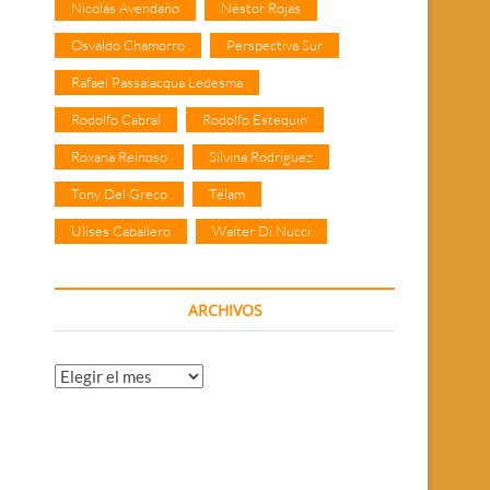
Nicolás Avendaño
Néstor Rojas
Osvaldo Chamorro
Perspectiva Sur
Rafael Passalacqua Ledesma
Rodolfo Cabral
Rodolfo Estequin
Roxana Reinoso
Silvina Rodríguez
Tony Del Greco
Télam
Ulises Caballero
Walter Di Nucci
ARCHIVOS
Archivos