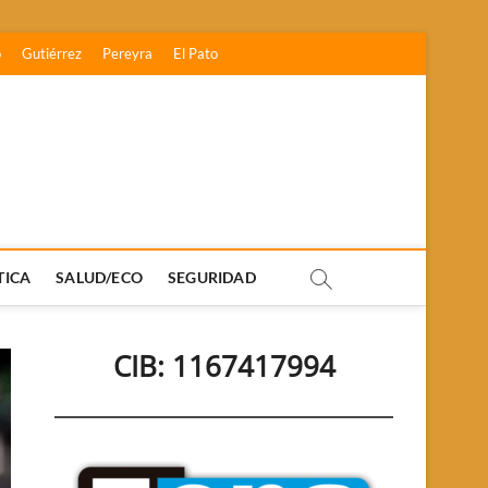
o
Gutiérrez
Pereyra
El Pato
TICA
SALUD/ECO
SEGURIDAD
CIB: 1167417994