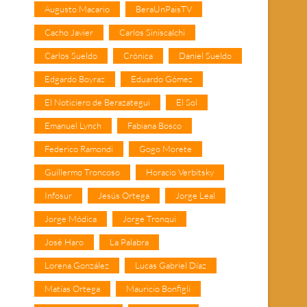
Augusto Macario
BeraUnPaisTV
Cacho Javier
Carlos Siniscalchi
Carlos Sueldo
Crónica
Daniel Sueldo
Edgardo Boyraz
Eduardo Gómez
El Noticiero de Berazategui
El Sol
Emanuel Lynch
Fabiana Bosco
Federico Ramondi
Gogo Morete
Guillermo Troncoso
Horacio Verbitsky
Infosur
Jesús Ortega
Jorge Leal
Jorge Módica
Jorge Tronqui
José Haro
La Palabra
Lorena González
Lucas Gabriel Díaz
Matías Ortega
Mauricio Bonfigli