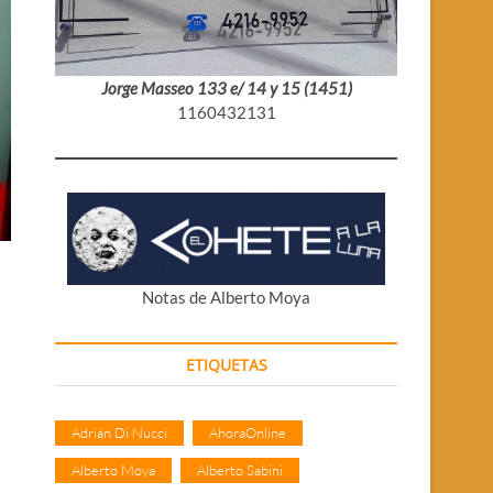
Jorge Masseo 133 e/ 14 y 15 (1451)
1160432131
Notas de Alberto Moya
ETIQUETAS
Adrián Di Nucci
AhoraOnline
Alberto Moya
Alberto Sabini