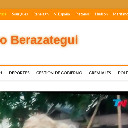
ruce
Sourigues
Ranelagh
V. España
Plátanos
Hudson
Marítim
vo Berazategui
H
DEPORTES
GESTIÓN DE GOBIERNO
GREMIALES
POLÍ