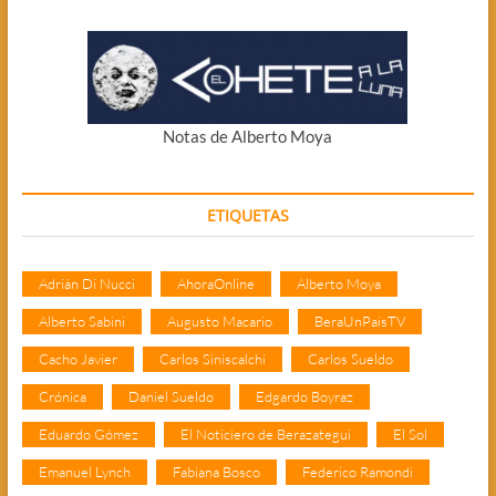
Notas de Alberto Moya
ETIQUETAS
Adrián Di Nucci
AhoraOnline
Alberto Moya
Alberto Sabini
Augusto Macario
BeraUnPaisTV
Cacho Javier
Carlos Siniscalchi
Carlos Sueldo
Crónica
Daniel Sueldo
Edgardo Boyraz
Eduardo Gómez
El Noticiero de Berazategui
El Sol
Emanuel Lynch
Fabiana Bosco
Federico Ramondi