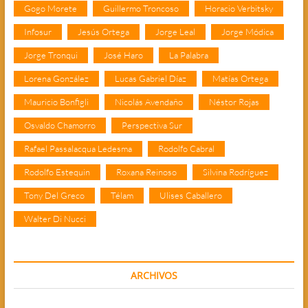
Gogo Morete
Guillermo Troncoso
Horacio Verbitsky
Infosur
Jesús Ortega
Jorge Leal
Jorge Módica
Jorge Tronqui
José Haro
La Palabra
Lorena González
Lucas Gabriel Díaz
Matías Ortega
Mauricio Bonfigli
Nicolás Avendaño
Néstor Rojas
Osvaldo Chamorro
Perspectiva Sur
Rafael Passalacqua Ledesma
Rodolfo Cabral
Rodolfo Estequin
Roxana Reinoso
Silvina Rodríguez
Tony Del Greco
Télam
Ulises Caballero
Walter Di Nucci
ARCHIVOS