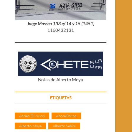
Jorge Masseo 133 e/ 14 y 15 (1451)
1160432131
Notas de Alberto Moya
ETIQUETAS
Adrián Di Nucci
AhoraOnline
Alberto Moya
Alberto Sabini