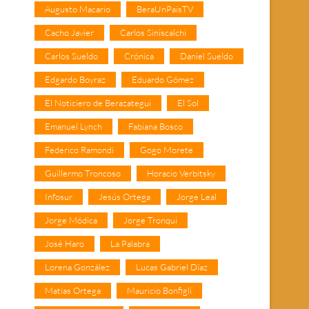
Augusto Macario
BeraUnPaisTV
Cacho Javier
Carlos Siniscalchi
Carlos Sueldo
Crónica
Daniel Sueldo
Edgardo Boyraz
Eduardo Gómez
El Noticiero de Berazategui
El Sol
Emanuel Lynch
Fabiana Bosco
Federico Ramondi
Gogo Morete
Guillermo Troncoso
Horacio Verbitsky
Infosur
Jesús Ortega
Jorge Leal
Jorge Módica
Jorge Tronqui
José Haro
La Palabra
Lorena González
Lucas Gabriel Díaz
Matías Ortega
Mauricio Bonfigli