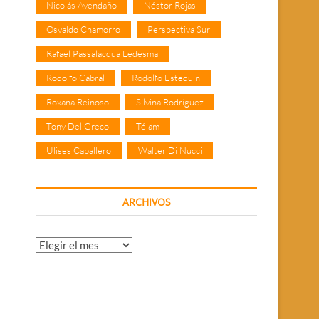
Nicolás Avendaño
Néstor Rojas
Osvaldo Chamorro
Perspectiva Sur
Rafael Passalacqua Ledesma
Rodolfo Cabral
Rodolfo Estequin
Roxana Reinoso
Silvina Rodríguez
Tony Del Greco
Télam
Ulises Caballero
Walter Di Nucci
ARCHIVOS
Archivos