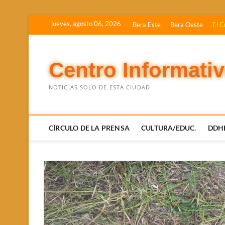
Saltar
jueves, agosto 06, 2026
Bera Este
Bera Oeste
El C
al
contenido
Centro Informati
NOTICIAS SOLO DE ESTA CIUDAD
CÍRCULO DE LA PRENSA
CULTURA/EDUC.
DDH