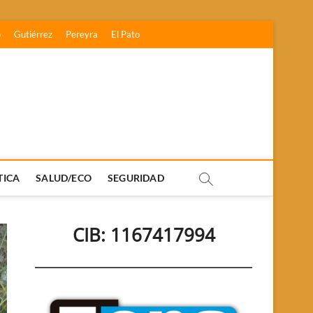
o
Gutiérrez
Pereyra
El Pato
TICA
SALUD/ECO
SEGURIDAD
CIB: 1167417994