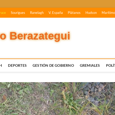
ruce
Sourigues
Ranelagh
V. España
Plátanos
Hudson
Marítim
vo Berazategui
H
DEPORTES
GESTIÓN DE GOBIERNO
GREMIALES
POLÍ