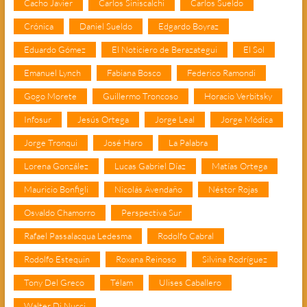
Cacho Javier
Carlos Siniscalchi
Carlos Sueldo
Crónica
Daniel Sueldo
Edgardo Boyraz
Eduardo Gómez
El Noticiero de Berazategui
El Sol
Emanuel Lynch
Fabiana Bosco
Federico Ramondi
Gogo Morete
Guillermo Troncoso
Horacio Verbitsky
Infosur
Jesús Ortega
Jorge Leal
Jorge Módica
Jorge Tronqui
José Haro
La Palabra
Lorena González
Lucas Gabriel Díaz
Matías Ortega
Mauricio Bonfigli
Nicolás Avendaño
Néstor Rojas
Osvaldo Chamorro
Perspectiva Sur
Rafael Passalacqua Ledesma
Rodolfo Cabral
Rodolfo Estequin
Roxana Reinoso
Silvina Rodríguez
Tony Del Greco
Télam
Ulises Caballero
Walter Di Nucci