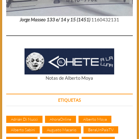
Jorge Masseo 133 e/ 14 y 15 (1451)
1160432131
Notas de Alberto Moya
ETIQUETAS
Adrián Di Nucci
AhoraOnline
Alberto Moya
Alberto Sabini
Augusto Macario
BeraUnPaisTV