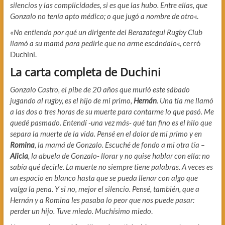
silencios y las complicidades, si es que las hubo. Entre ellas, que
Gonzalo no tenía apto médico; o que jugó a nombre de otro
«.
«
No entiendo por qué un dirigente del Berazategui Rugby Club
llamó a su mamá para pedirle que no arme escándalo
«, cerró
Duchini.
La carta completa de Duchini
Gonzalo Castro, el pibe de 20 años que murió este sábado
jugando al rugby, es el hijo de mi primo,
Hernán
. Una tía me llamó
a las dos o tres horas de su muerte para contarme lo que pasó. Me
quedé pasmado. Entendí -una vez más- qué tan fino es el hilo que
separa la muerte de la vida. Pensé en el dolor de mi primo y en
Romina
, la mamá de Gonzalo. Escuché de fondo a mi otra tía –
Alicia
, la abuela de Gonzalo- llorar y no quise hablar con ella: no
sabía qué decirle. La muerte no siempre tiene palabras. A veces es
un espacio en blanco hasta que se pueda llenar con algo que
valga la pena. Y si no, mejor el silencio. Pensé, también, que a
Hernán y a Romina les pasaba lo peor que nos puede pasar:
perder un hijo. Tuve miedo. Muchísimo miedo
.