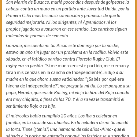
San Martín de Burzaco, murió pocos días después de golpearse la
cabeza contra un muro en un partido ante Juventud Unida, por la
Primera C. Su muerte causó conmoción y promesas de que la
seguridad mejoraría. Ni los dirigentes, ni Agremiados ni los
propios jugadores avanzaron en ese sentido. Las canchas siguen
rodeadas de paredes de cemento.
Gonzalo, me cuenta mi tía Alicia este domingo por la noche,
estuvo un año sin jugar por un problema en la rodilla. Volvía este
sábado, en el fatídico partido contra Floresta Rugby Club. El
rugby era su pasión.
“Si me muero en este partido, me creman y
tiran mis cenizas en la cancha de Independiente”,
le dijo a su
madre en lo que ahora suena vaticinador.
“¿Sabés por qué era
hincha de Independiente?”,
me pregunta mi tía. Lo sé: porque a su
papá, Hernán, que era de Racing, mi viejo lo hizo del Rojo cuando
era muy chiquito, a fines de los 70. Y él a su vez le transmitió el
sentimiento Rojo a su hijo
.
El miércoles había cumplido 20 años. Los iba a celebrar en
familia, en la casa de sus abuelos. En la heladera de mi tía quedó
la torta. Tiene (¿tenía?) una hermana de seis años -Alma- que el
sábado a la noche no entendía por qué los festejos se suspendían.