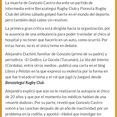
La muerte de Gonzalo Castro durante un partido de
intermedia entre Berazategui Rugby Club y Floresta Rugby
Club del último sábado golpeó fuerte en el mundo del deporte,
pero también dejó cabos sin resolver.
La primera gran crítica está dirigida hacia la organización, por
la ausencia de una ambulancia para poder trasladar al chico al
hospital y no tener que hacerlo en un auto, como ocurrió. Por
estas horas, no es el único tema en debate.
Alejandro Duchini, familiar de Gonzalo (primo de su padre) y
periodista –
El Gráfico, La Gaceta
(Tucumán),
La Voz del Interior
(Córdoba), entre otros medios-, publicó una carta en el blog
Libros y Pelotas
en la que expresó su molestia por la forma en
que fue tratado el tema y el rol que jugó (y juegan) desde
Berazategui Rugby Club
.
Alejandro explicó que aún no le realizaron la autopsia al chico
de 20 años y que por el momento los médicos hablan de una
«
muerte dudosa
«. Por su parte, reveló que Gonzalo Castro
volvió a las canchas después de un año de inactividad, por un
problema en la rodilla, y apuntó: «
Habrá que investigar los