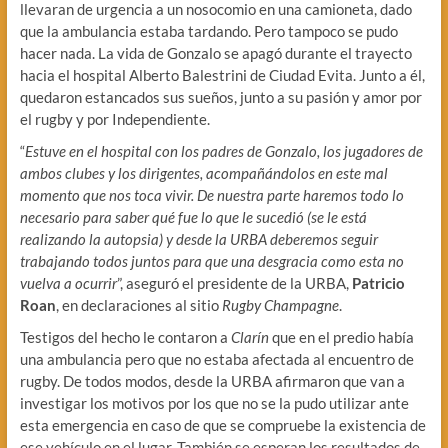
llevaran de urgencia a un nosocomio en una camioneta, dado
que la ambulancia estaba tardando. Pero tampoco se pudo
hacer nada. La vida de Gonzalo se apagó durante el trayecto
hacia el hospital Alberto Balestrini de Ciudad Evita. Junto a él,
quedaron estancados sus sueños, junto a su pasión y amor por
el rugby y por Independiente.
“
Estuve en el hospital con los padres de Gonzalo, los jugadores de
ambos clubes y los dirigentes, acompañándolos en este mal
momento que nos toca vivir. De nuestra parte haremos todo lo
necesario para saber qué fue lo que le sucedió (se le está
realizando la autopsia) y desde la URBA deberemos seguir
trabajando todos juntos para que una desgracia como esta no
vuelva a ocurrir
”, aseguró el presidente de la URBA,
Patricio
Roan
, en declaraciones al sitio
Rugby Champagne
.
Testigos del hecho le contaron a
Clarín
que en el predio había
una ambulancia pero que no estaba afectada al encuentro de
rugby. De todos modos, desde la URBA afirmaron que van a
investigar los motivos por los que no se la pudo utilizar ante
esta emergencia en caso de que se compruebe la existencia de
ese vehículo en el lugar. También se esperan los resultados de