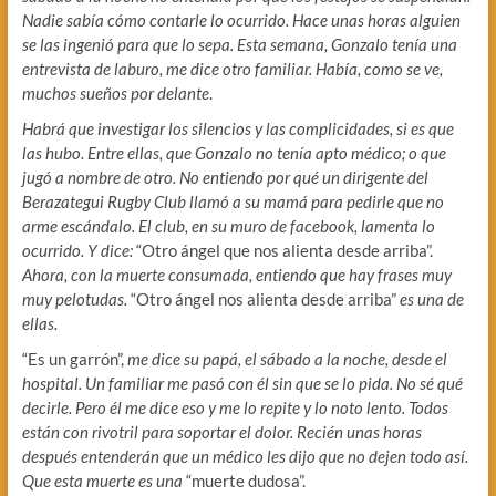
Nadie sabía cómo contarle lo ocurrido. Hace unas horas alguien
se las ingenió para que lo sepa. Esta semana, Gonzalo tenía una
entrevista de laburo, me dice otro familiar. Había, como se ve,
muchos sueños por delante
.
Habrá que investigar los silencios y las complicidades, si es que
las hubo. Entre ellas, que Gonzalo no tenía apto médico; o que
jugó a nombre de otro. No entiendo por qué un dirigente del
Berazategui Rugby Club llamó a su mamá para pedirle que no
arme escándalo. El club, en su muro de facebook, lamenta lo
ocurrido. Y dice:
“Otro ángel que nos alienta desde arriba”.
Ahora, con la muerte consumada, entiendo que hay frases muy
muy pelotudas.
“Otro ángel nos alienta desde arriba”
es una de
ellas.
“Es un garrón”,
me dice su papá, el sábado a la noche, desde el
hospital. Un familiar me pasó con él sin que se lo pida. No sé qué
decirle. Pero él me dice eso y me lo repite y lo noto lento. Todos
están con rivotril para soportar el dolor. Recién unas horas
después entenderán que un médico les dijo que no dejen todo así.
Que esta muerte es una
“muerte dudosa”.