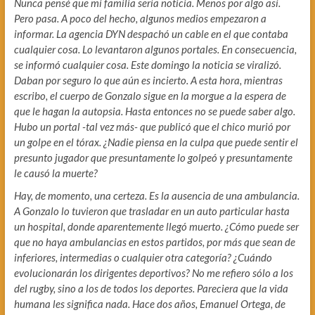
Nunca pensé que mi familia sería noticia. Menos por algo así.
Pero pasa. A poco del hecho, algunos medios empezaron a
informar. La agencia DYN despachó un cable en el que contaba
cualquier cosa. Lo levantaron algunos portales. En consecuencia,
se informó cualquier cosa. Este domingo la noticia se viralizó.
Daban por seguro lo que aún es incierto. A esta hora, mientras
escribo, el cuerpo de Gonzalo sigue en la morgue a la espera de
que le hagan la autopsia. Hasta entonces no se puede saber algo.
Hubo un portal -tal vez más- que publicó que el chico murió por
un golpe en el tórax. ¿Nadie piensa en la culpa que puede sentir el
presunto jugador que presuntamente lo golpeó y presuntamente
le causó la muerte?
Hay, de momento, una certeza. Es la ausencia de una ambulancia.
A Gonzalo lo tuvieron que trasladar en un auto particular hasta
un hospital, donde aparentemente llegó muerto. ¿Cómo puede ser
que no haya ambulancias en estos partidos, por más que sean de
inferiores, intermedias o cualquier otra categoría? ¿Cuándo
evolucionarán los dirigentes deportivos? No me refiero sólo a los
del rugby, sino a los de todos los deportes. Pareciera que la vida
humana les significa nada. Hace dos años, Emanuel Ortega, de