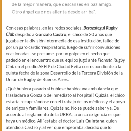
de la mejor manera, que descanses en paz amigo.
Otro ángel que nos alienta desde arriba
”.
Con esas palabras, en las redes sociales,
Berazategui Rugby
Club
despidió a
Gonzalo Castro
, el chico de 20 años que
jugaba en la división Intermedia de esa institución, fallecido
por un paro cardiorrespiratorio, luego de sufrir convulsiones
ocasionadas -se presume- por un golpe en el pecho que
padeció en el encuentro que su equipo jugó ante
Floresta Rugby
Club
en el predio AEFIP de Ciudad Evita correspondiente a la
quinta fecha de la zona Desarrollo de la Tercera División de la
Unión de Rugby de Buenos Aires.
¿Qué hubiera pasado si hubiese habido una ambulancia que
trasladara a Gonzalo de inmediato al hospital? Quizás, el chico
estaría recuperándose con el trabajo de los médicos y el apoyo
de amigos y familiares. Quizás no. No se puede saber ya. De
acuerdo al reglamento de la URBA, la única exigencia es que
haya un médico. Allí estaba el doctor
Luis Quintana
, quien
atendió a Castro y, al ver que empeoraba, decidió que lo